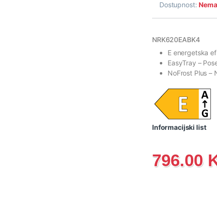
Dostupnost:
Nema 
NRK620EABK4
E energetska e
EasyTray
– Pos
NoFrost Plus
– 
Informacijski list
796.00