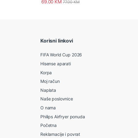
69.00
KM
77.00
KM
Korisni linkovi
FIFA World Cup 2026
Hisense aparati
Korpa
Moj račun
Naplata
Naše poslovnice
O nama
Philips Airfryer ponuda
Početna
Reklamacije i povrat