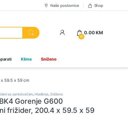
Naše poslovnice
Shop
0.00
KM
0
parati
Klime
Sniženo
 x 59.5 x 59 cm
žideri sa zamrzivačem
,
Hlađenje
,
Sniženo
K4 Gorenje G600
 frižider, 200.4 x 59.5 x 59