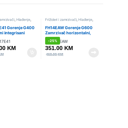
 zamrzivači
,
Hlađenje
,
Frižideri i zamrzivači
,
Hlađenje
,
gradbeni aparati
,
Sniženo
,
Zamrzivači - horizontalni
rižideri
E41 Gorenje G400
FH14EAW Gorenje G600
i integrisani
Zamrzivač horizontalni,
 sa zamrzivačem,
85.4 x 62.5 x 55.9 cm
-
25%
4 x 54.5 cm, Klizna
.00
KM
351.00
KM
KM
469.00
KM