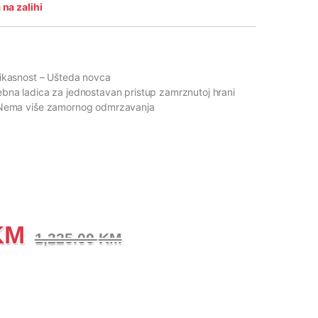
na zalihi
fikasnost
– Ušteda novca
ebna ladica za jednostavan pristup zamrznutoj hrani
Nema više zamornog odmrzavanja
KM
1,225.00
KM