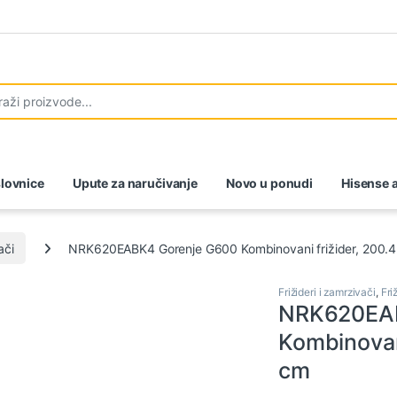
lovnice
Upute za naručivanje
Novo u ponudi
Hisense a
ači
NRK620EABK4 Gorenje G600 Kombinovani frižider, 200.4
Frižideri i zamrzivači
,
Fri
NRK620EAB
Kombinovani
cm