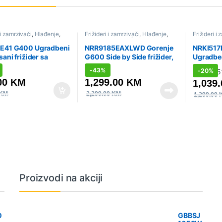
 i zamrzivači
,
Hlađenje
,
Frižideri i zamrzivači
,
Hlađenje
,
Frižideri i
,
Ugradbeni aparati
,
Side by Side
,
Sniženo
Sniženo
,
U
i frižideri
Ugradbeni f
7E41 G400 Ugradbeni
NRR9185EAXLWD Gorenje
NRKI517
sani frižider sa
G600 Side by Side frižider,
Ugradben
vačem, 176.9 x 54 x
178.6 x 91.5 x 67 cm, Siva
frižider
-
43%
-
20%
 Klizna baglama
177.2 x 5
00
KM
1,299.00
KM
1,039
baglama
KM
2,299.00
KM
1,299.00
Proizvodi na akciji
0
GBBSJ