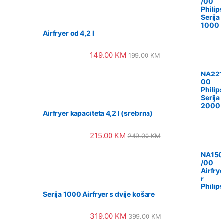
/00
Philip
Serija
1000
Airfryer od 4,2 l
149.00
KM
199.00
KM
NA221
00
Philip
Serija
2000
Airfryer kapaciteta 4,2 l (srebrna)
215.00
KM
249.00
KM
NA15
/00
Airfry
r
Philip
Serija 1000 Airfryer s dvije košare
319.00
KM
399.00
KM