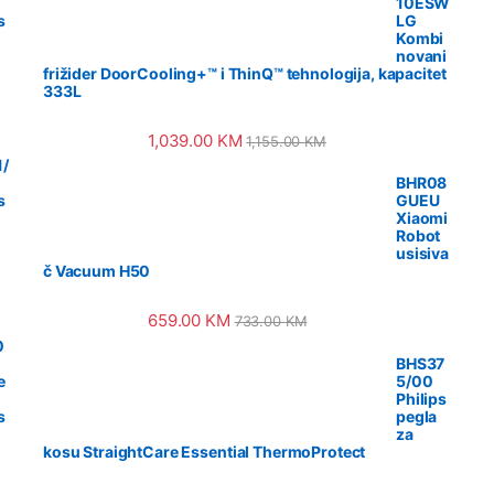
10ESW
s
LG
Kombi
novani
frižider DoorCooling+™ i ThinQ™ tehnologija, kapacitet
333L
1,039.00
KM
1,155.00
KM
/
BHR08
s
GUEU
Xiaomi
Robot
usisiva
č Vacuum H50
659.00
KM
733.00
KM
0
BHS37
e
5/00
Philips
s
pegla
za
kosu StraightCare Essential ThermoProtect