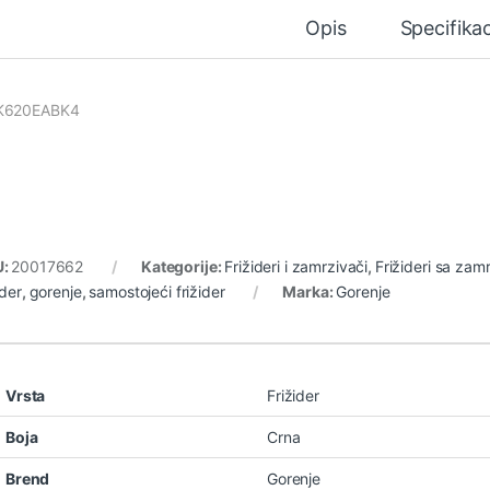
Opis
Specifikac
K620EABK4
U:
20017662
Kategorije:
Frižideri i zamrzivači
,
Frižideri sa za
ider
,
gorenje
,
samostojeći frižider
Marka:
Gorenje
Vrsta
Frižider
Boja
Crna
Brend
Gorenje