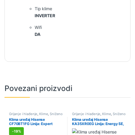
Tip klime
INVERTER
Wifi
DA
Povezani proizvodi
Grijanje i hlađenje
,
Klime
,
Sniženo
Grijanje i hlađenje
,
Klime
,
Sniženo
Klima uređaj Hisense
Klima uređaj Hisense
CF70BT1FG Linija: Expert
KA35XR0EG Linija: Energy SE,
Smart, 24K
12K
-
19%