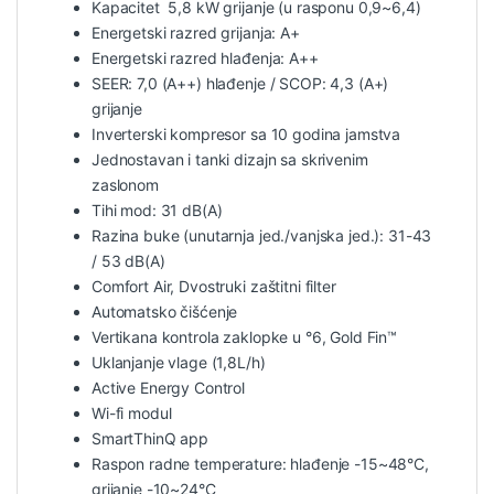
Kapacitet 5,8 kW grijanje (u rasponu 0,9~6,4)
Energetski razred grijanja: A+
Energetski razred hlađenja: A++
SEER: 7,0 (A++) hlađenje / SCOP: 4,3 (A+)
grijanje
Inverterski kompresor sa 10 godina jamstva
Jednostavan i tanki dizajn sa skrivenim
zaslonom
Tihi mod: 31 dB(A)
Razina buke (unutarnja jed./vanjska jed.): 31-43
/ 53 dB(A)
Comfort Air, Dvostruki zaštitni filter
Automatsko čišćenje
Vertikana kontrola zaklopke u °6, Gold Fin™
Uklanjanje vlage (1,8L/h)
Active Energy Control
Wi-fi modul
SmartThinQ app
Raspon radne temperature: hlađenje -15~48°C,
grijanje -10~24°C