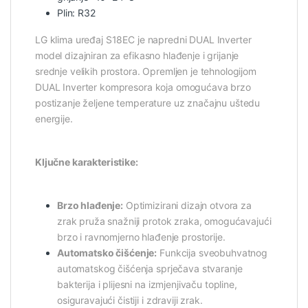
Plin: R32
LG klima uređaj S18EC je napredni DUAL Inverter
model dizajniran za efikasno hlađenje i grijanje
srednje velikih prostora. Opremljen je tehnologijom
DUAL Inverter kompresora koja omogućava brzo
postizanje željene temperature uz značajnu uštedu
energije.
Ključne karakteristike:
Brzo hlađenje:
Optimizirani dizajn otvora za
zrak pruža snažniji protok zraka, omogućavajući
brzo i ravnomjerno hlađenje prostorije.
Automatsko čišćenje:
Funkcija sveobuhvatnog
automatskog čišćenja sprječava stvaranje
bakterija i plijesni na izmjenjivaču topline,
osiguravajući čistiji i zdraviji zrak.