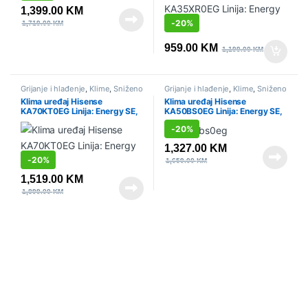
1,399.00
KM
-
20%
1,719.00
KM
959.00
KM
1,199.00
KM
Grijanje i hlađenje
,
Klime
,
Sniženo
Grijanje i hlađenje
,
Klime
,
Sniženo
Klima uređaj Hisense
Klima uređaj Hisense
KA70KT0EG Linija: Energy SE,
KA50BS0EG Linija: Energy SE,
24K
18K
-
20%
1,327.00
KM
-
20%
1,659.00
KM
1,519.00
KM
1,899.00
KM