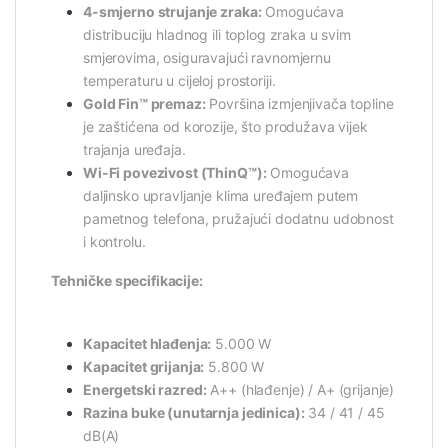
4-smjerno strujanje zraka:
Omogućava
distribuciju hladnog ili toplog zraka u svim
smjerovima, osiguravajući ravnomjernu
temperaturu u cijeloj prostoriji.
Gold Fin™ premaz:
Površina izmjenjivača topline
je zaštićena od korozije, što produžava vijek
trajanja uređaja.
Wi-Fi povezivost (ThinQ™):
Omogućava
daljinsko upravljanje klima uređajem putem
pametnog telefona, pružajući dodatnu udobnost
i kontrolu.
Tehničke specifikacije:
Kapacitet hlađenja:
5.000 W
Kapacitet grijanja:
5.800 W
Energetski razred:
A++ (hlađenje) / A+ (grijanje)
Razina buke (unutarnja jedinica):
34 / 41 / 45
dB(A)