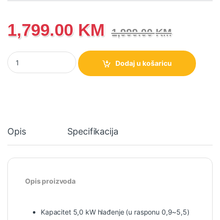
1,799.00
KM
1,999.00
KM
Klima uređaj LG S18EC količina
Dodaj u košaricu
Opis
Specifikacija
Opis proizvoda
Kapacitet 5,0 kW hlađenje (u rasponu 0,9~5,5)