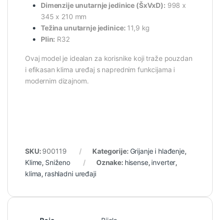
Dimenzije unutarnje jedinice (ŠxVxD):
998 x
345 x 210 mm
Težina unutarnje jedinice:
11,9 kg
Plin:
R32
Ovaj model je idealan za korisnike koji traže pouzdan
i efikasan klima uređaj s naprednim funkcijama i
modernim dizajnom.
SKU:
900119
Kategorije:
Grijanje i hlađenje
,
Klime
,
Sniženo
Oznake:
hisense
,
inverter
,
klima
,
rashladni uređaji