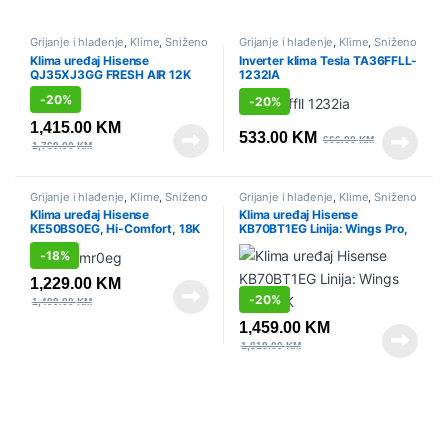
Grijanje i hlađenje
,
Klime
,
Sniženo
Grijanje i hlađenje
,
Klime
,
Sniženo
Klima uređaj Hisense
Inverter klima Tesla TA36FFLL-
QJ35XJ3GG FRESH AIR 12K
1232IA
-
20%
-
20%
1,415.00
KM
533.00
KM
666.00
KM
1,769.00
KM
Grijanje i hlađenje
,
Klime
,
Sniženo
Grijanje i hlađenje
,
Klime
,
Sniženo
Klima uređaj Hisense
Klima uređaj Hisense
KE50BS0EG, Hi-Comfort, 18K
KB70BT1EG Linija: Wings Pro,
24K
-
18%
1,229.00
KM
-
20%
1,499.00
KM
1,459.00
KM
1,819.00
KM