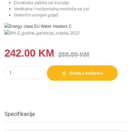
Dvostruka zaštita od korozije
Vertikalna i horizontalna montaža na zid
Električni uronjeni grijač
242.00
KM
269.00
KM
Električni bojler Gorenje TGR50W-VH količina
Dodaj u košaricu
Specifikacija