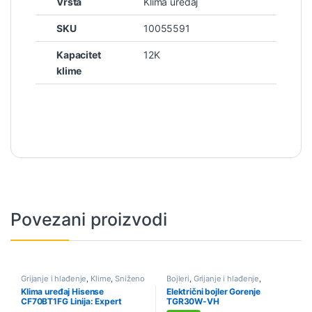
Vrsta
Klima uređaj
SKU
10055591
Kapacitet
12K
klime
Povezani proizvodi
Grijanje i hlađenje
,
Klime
,
Sniženo
Bojleri
,
Grijanje i hlađenje
,
Sniženo
Klima uređaj Hisense
Električni bojler Gorenje
CF70BT1FG Linija: Expert
TGR30W-VH
Smart, 24K