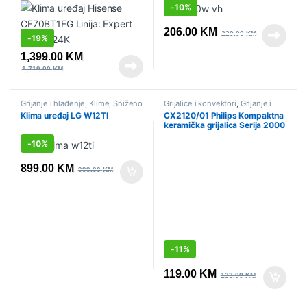
-
10%
206.00
KM
229.00
KM
-
19%
1,399.00
KM
1,719.00
KM
Grijanje i hlađenje
,
Klime
,
Sniženo
Grijalice i konvektori
,
Grijanje i
hlađenje
,
Mali kućanski aparati
,
Klima uređaj LG W12TI
CX2120/01 Philips Kompaktna
Sniženo
keramička grijalica Serija 2000
-
10%
899.00
KM
999.00
KM
-
11%
119.00
KM
133.00
KM