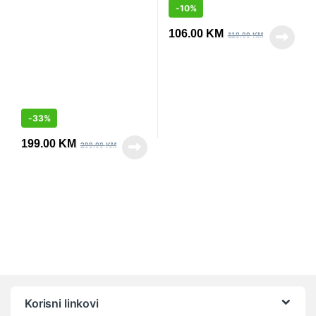
-
10%
106.00
KM
118.00
KM
-
33%
199.00
KM
299.00
KM
Vrtuljak robnih marki
Korisni linkovi