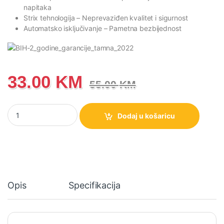
napitaka
Strix tehnologija
– Neprevaziđen kvalitet i sigurnost
Automatsko isključivanje
– Pametna bezbijednost
33.00
KM
55.00
KM
K17W Gorenje kuhalo za vodu količina
Dodaj u košaricu
Opis
Specifikacija