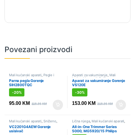
Povezani proizvodi
Mali kućanski aparati
,
Pegle i
Aparati za vakumiranje
,
Mali
parne stanice
kućanski aparati
,
Sniženo
Parna pegla Gorenje
Aparat za vakumiranje Gorenje
SIH2800TQC
VS120E
-
20%
-
30%
95.00
KM
153.00
KM
119.00
KM
219.00
KM
Mali kućanski aparati
,
Sniženo
,
Lična njega
,
Mali kućanski aparati
,
Usisivači
Sniženo
VC2201G4AEW Gorenje
All-in-One Trimmer Series
usisivač
5000, MG5920/15 Philips