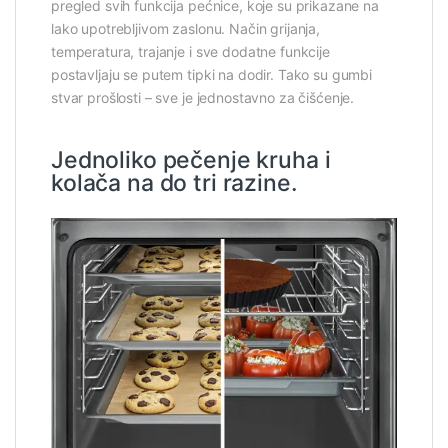
pregled svih funkcija pećnice, koje su prikazane na
lako upotrebljivom zaslonu. Način grijanja,
temperatura, trajanje i sve dodatne funkcije
postavljaju se putem tipki na dodir. Tako su gumbi
stvar prošlosti – sve je jednostavno za čišćenje.
Jednoliko pečenje kruha i
kolača na do tri razine.