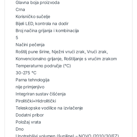
Glavna boja proizvoda
Crna
Korisničko sučelje
Bijeli LED, kontrola na dodir
Broj načina grijanja i kombinacija
5
Načini pečenja
Roštilj pune širine, Nježni vrući zrak, Vrući zrak,
Konvencionalno grijanje, Roštiljanje s vrućim zrakom
Temperaturno područje (°C)
30-275 °C
Parna tehnologija
nije primjenjivo
Integriran sustav čišćenja
Pirolitički+Hidrolitički
Teleskopske vodilice na izvlačenje
Dodatni pribor
Položaj vrata
Dno
Upotrebljivi volumen (šupljine) – NOVO (2010/30/EZ)