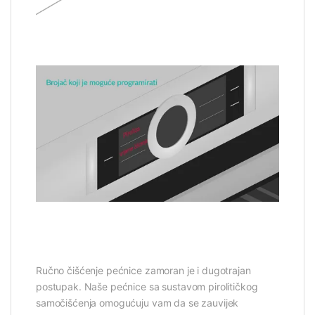
Ručno čišćenje pećnice zamoran je i dugotrajan
postupak. Naše pećnice sa sustavom pirolitičkog
samočišćenja omogućuju vam da se zauvijek