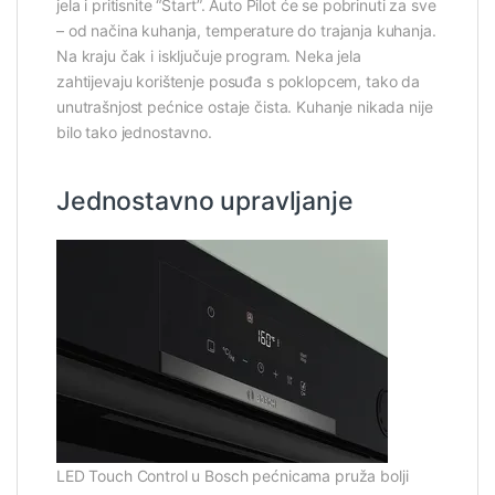
jela i pritisnite “Start”. Auto Pilot će se pobrinuti za sve
– od načina kuhanja, temperature do trajanja kuhanja.
Na kraju čak i isključuje program. Neka jela
zahtijevaju korištenje posuđa s poklopcem, tako da
unutrašnjost pećnice ostaje čista. Kuhanje nikada nije
bilo tako jednostavno.
Jednostavno upravljanje
LED Touch Control u Bosch pećnicama pruža bolji