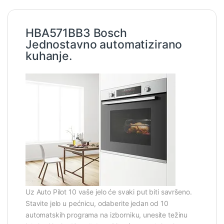
HBA571BB3 Bosch
Jednostavno automatizirano
kuhanje.
Uz Auto Pilot 10 vaše jelo će svaki put biti savršeno.
Stavite jelo u pećnicu, odaberite jedan od 10
automatskih programa na izborniku, unesite težinu