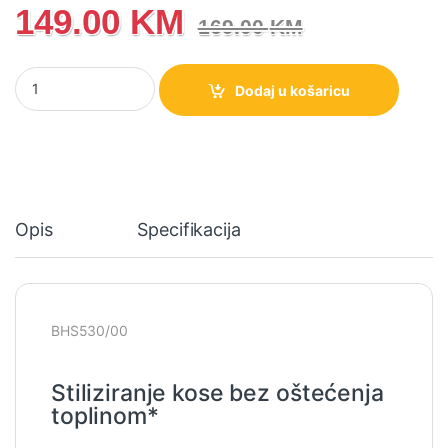
149.00
KM
169.00
KM
BHS530/00 Philips 5000 Series Pegla za kosu količina
Dodaj u košaricu
Opis
Specifikacija
BHS530/00
Stiliziranje kose bez oštećenja
toplinom*