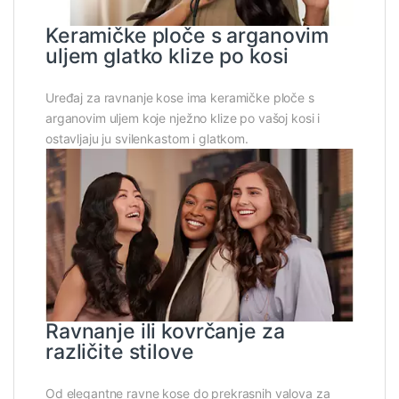
Keramičke ploče s arganovim
uljem glatko klize po kosi
Uređaj za ravnanje kose ima keramičke ploče s
arganovim uljem koje nježno klize po vašoj kosi i
ostavljaju ju svilenkastom i glatkom.
Ravnanje ili kovrčanje za
različite stilove
Od elegantne ravne kose do prekrasnih valova za