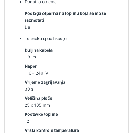
Dodatna oprema
Podloga otporna na toplinu koja se može
razmotati
Da
Tehničke specifikacije
Duljina kabela
1,8 m
Napon
110 – 240 V
Vrijeme zagrijavanja
30 s
Veličina ploče
25 x 105 mm
Postavke topline
12
Vrsta kontrole temperature