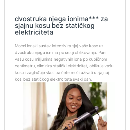
dvostruka njega ionima*** za
sjajnu kosu bez statičkog
elektriciteta
Moćni ionski sustav intenzivira sjaj vaše kose uz
dvostruku njegu ionima po sesiji oblikovanja. Puni
vašu kosu milijunima negativnih iona po kubičnom
centimetru, eliminira statički elektricitet, oblikuje vašu
kosu i zaglađuje vlasi pa ćete moći uživati u sjajnoj
kosi bez statičkog elektriciteta svaki dan.