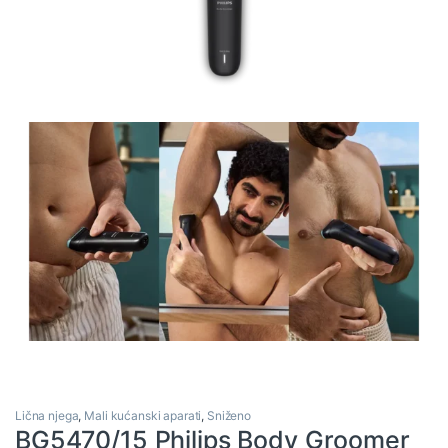
Lična njega
,
Mali kućanski aparati
,
Sniženo
BG5470/15 Philips Body Groomer