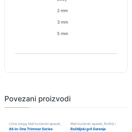
2 mm
3 mm
5 mm
Povezani proizvodi
Lična njega
,
Mali kućanski aparati
,
Mali kućanski aparati
,
Roštilji i
Sniženo
kontaktni grilovi
,
Sniženo
All-in-One Trimmer Series
Roštiljski gril Gorenje