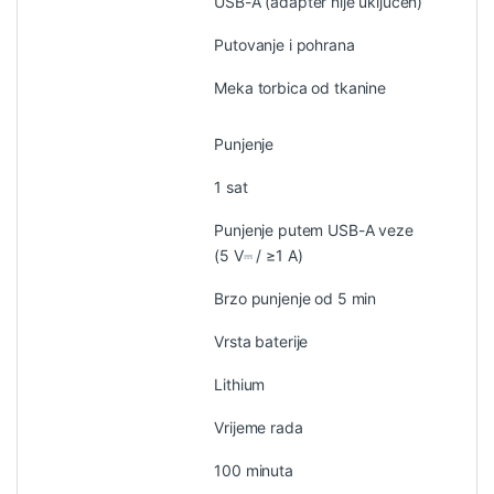
USB-A (adapter nije uključen)
Putovanje i pohrana
Meka torbica od tkanine
Punjenje
1 sat
Punjenje putem USB-A veze
(5 V⎓ / ≥1 A)
Brzo punjenje od 5 min
Vrsta baterije
Lithium
Vrijeme rada
100 minuta