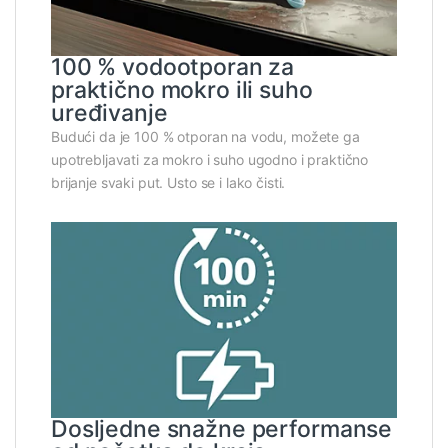
100 % vodootporan za
praktično mokro ili suho
uređivanje
Budući da je 100 % otporan na vodu, možete ga
upotrebljavati za mokro i suho ugodno i praktično
brijanje svaki put. Usto se i lako čisti.
Dosljedne snažne performanse