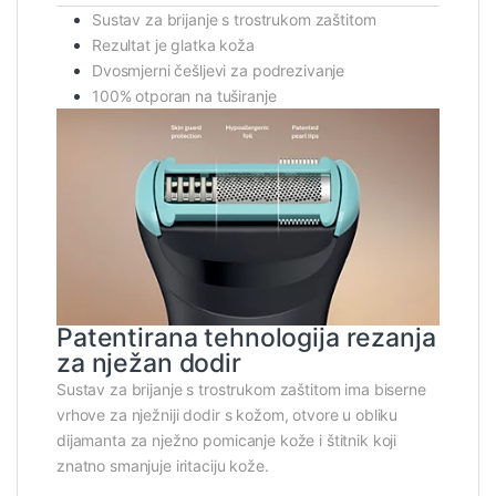
Sustav za brijanje s trostrukom zaštitom
Rezultat je glatka koža
Dvosmjerni češljevi za podrezivanje
100% otporan na tuširanje
Patentirana tehnologija rezanja
za nježan dodir
Sustav za brijanje s trostrukom zaštitom ima biserne
vrhove za nježniji dodir s kožom, otvore u obliku
dijamanta za nježno pomicanje kože i štitnik koji
znatno smanjuje iritaciju kože.