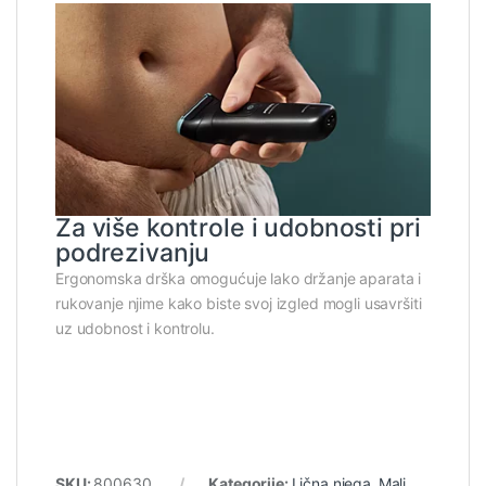
Za više kontrole i udobnosti pri
podrezivanju
Ergonomska drška omogućuje lako držanje aparata i
rukovanje njime kako biste svoj izgled mogli usavršiti
uz udobnost i kontrolu.
SKU:
800630
Kategorije:
Lična njega
,
Mali