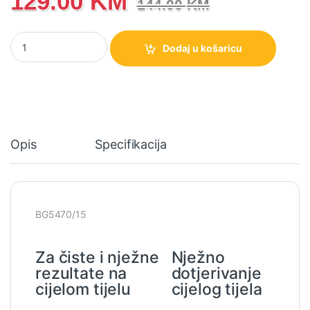
129.00
KM
144.00
KM
BG5470/15 Philips Body Groomer 5000 Series Aparat za brijanje 
Dodaj u košaricu
Opis
Specifikacija
BG5470/15
Za čiste i nježne
Nježno
rezultate na
dotjerivanje
cijelom tijelu
cijelog tijela