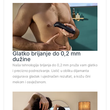
Glatko brijanje do 0,2 mm
dužine
Naša tehnologija brijanja do 0,2 mm pruža vam glatko
i precizno podrezivanje. Listić u obliku dijamanta
osigurava gladak i ujednačen rezultat, a kožu čini
mekom i osvježenom.