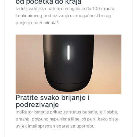
od početka do kraja
Izdržljiva litijska baterija omogućuje do 100 minuta
kontinuiranog podrezivanja uz mogućnost brzog
punjenja od 5 minuta*.
Pratite svako brijanje i
podrezivanje
Indikator baterije prikazuje status baterije, je li slaba,
prazna, potpuno napunjena ili se još puni, kako biste
uvijek imali spreman aparat za upotrebu.