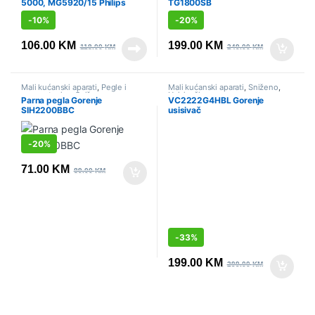
5000, MG5920/15 Philips
TG1800SB
-
10%
-
20%
106.00
KM
199.00
KM
118.00
KM
249.00
KM
Mali kućanski aparati
,
Pegle i
Mali kućanski aparati
,
Sniženo
,
parne stanice
,
Sniženo
Usisivači
Parna pegla Gorenje
VC2222G4HBL Gorenje
SIH2200BBC
usisivač
-
20%
71.00
KM
89.00
KM
-
33%
199.00
KM
299.00
KM