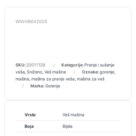
WNHVB6X2SDS
SKU:
20011129
Kategorije:
Pranje i sušenje
veša
,
Sniženo
,
Veš mašine
Oznake:
gorenje
,
mašina
,
mašina za pranje veša
,
mašina za veš
Marka:
Gorenje
Vrsta
Veš mašina
Boja
Bijela