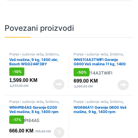
Povezani proizvodi
Pranje i sušenje veša
,
Sniženo
,
Pranje i sušenje veša
,
Sniženo
,
Veš mašine
Veš mašine
Veš mašina, 9 kg, 1400 obr,
WNS114A3TWIFI Gorenje
Bosch WGG244F3BY
G800 Veš mašina 11 kg, 1400
rpm
-
10%
-
50%
1,599.00
KM
699.00
KM
1,777.00
KM
1,399.00
KM
Pranje i sušenje veša
,
Sniženo
,
Pranje i sušenje veša
,
Sniženo
,
Veš mašine
Veš mašine
WNHPI84AS Gorenje G200
WG694A11 Gorenje G600 Veš
Veš mašina, 8 kg, 1400 rpm
mašina, 9 kg, 1400 rpm
-
17%
666.00
KM
799.00
KM