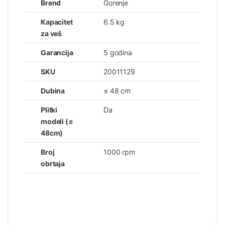
Brend
Gorenje
Kapacitet
6.5 kg
za veš
Garancija
5 godina
SKU
20011129
Dubina
≤ 48 cm
Plitki
Da
modeli (≤
48cm)
Broj
1000 rpm
obrtaja