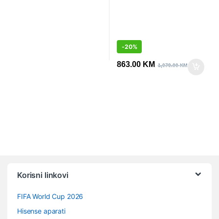
-
20%
863.00
KM
1,079.00
KM
Vrtuljak robnih marki
Korisni linkovi
FIFA World Cup 2026
Hisense aparati