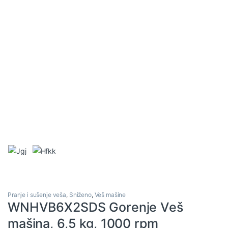
Pranje i sušenje veša
,
Sniženo
,
Veš mašine
WNHVB6X2SDS Gorenje Veš
mašina, 6,5 kg, 1000 rpm