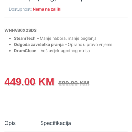
Dostupnost:
Nema na zalihi
WNHVB6X2SDS
SteamTech
– Manje nabora, manje peglanja
Odgoda završetka pranja
– Oprano u pravo vrijeme
DrumClean
– Veš uvijek ugodnog mirisa
449.00
KM
599.00
KM
Opis
Specifikacija