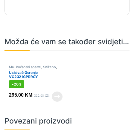
Možda će vam se također svidjeti…
Mali kućanski aparati
,
Sniženo
,
Usisivači
Usisivač Gorenje
VC2321GPRRCY
-
20%
295.00
KM
369.00
KM
Povezani proizvodi