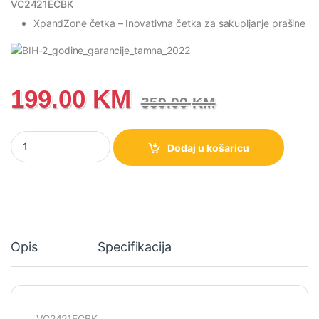
VC2421ECBK
XpandZone četka
– Inovativna četka za sakupljanje prašine
199.00
KM
359.00
KM
VC2421ECBK Gorenje usisivač 2400 W količina
Dodaj u košaricu
Opis
Specifikacija
VC2421ECBK