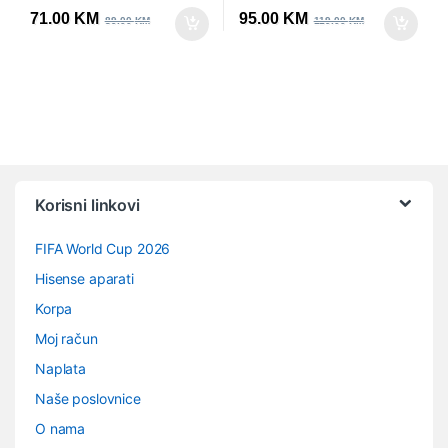
71.00
KM
95.00
KM
89.00
KM
119.00
KM
Vrtuljak robnih marki
Korisni linkovi
FIFA World Cup 2026
Hisense aparati
Korpa
Moj račun
Naplata
Naše poslovnice
O nama