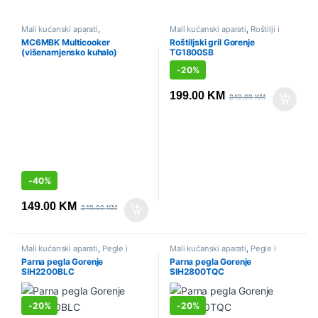
Mali kućanski aparati
,
Mali kućanski aparati
,
Roštilji i
Multicookeri
,
Sniženo
kontaktni grilovi
,
Sniženo
MC6MBK Multicooker
Roštiljski gril Gorenje
(višenamjensko kuhalo)
TG1800SB
Gorenje
-
20%
199.00
KM
249.00
KM
-
40%
149.00
KM
249.00
KM
Mali kućanski aparati
,
Pegle i
Mali kućanski aparati
,
Pegle i
parne stanice
,
Sniženo
parne stanice
Parna pegla Gorenje
Parna pegla Gorenje
SIH2200BLC
SIH2800TQC
-
20%
-
20%