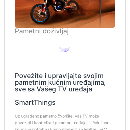
Pametni doživljaj
Povežite i upravljajte svojim
pametnim kućnim uređajima,
sve sa Vašeg TV uređaja
SmartThings
Uz ugrađeno pametno čvorište, vaš TV može
povezati i kontrolirati pametne uređaje — čak i one
kojima je potrebna kompatibilnost sa Matter i HCA.