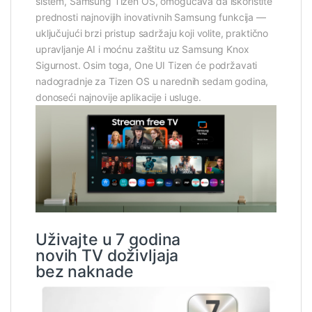
sistem, Samsung Tizen OS, omogućava da iskoristite
prednosti najnovijih inovativnih Samsung funkcija —
uključujući brzi pristup sadržaju koji volite, praktično
upravljanje AI i moćnu zaštitu uz Samsung Knox
Sigurnost. Osim toga, One UI Tizen će podržavati
nadogradnje za Tizen OS u narednih sedam godina,
donoseći najnovije aplikacije i usluge.
Uživajte u 7 godina
novih TV doživljaja
bez naknade