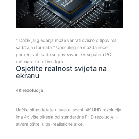
* Doživljaj gledanja može varirati ovisno o tipovima
sadržaja i formata.* Upscaling se možda neće
primjenjivati kada se povezivanje vrši putem PC
računara i u režimu Igra.
Osjetite realnost svijeta na
ekranu
4K rezolucija
Uočite sitne detalje u svakoj sceni. 4K UHD rezolucija
ima 4x više piksela od standardne FHD rezolucije —
stvara oštre, ultra-realistične slike.