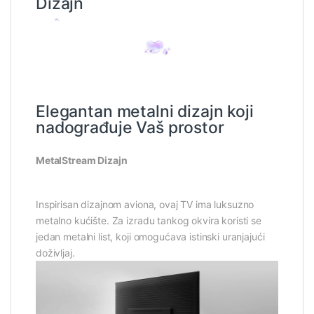
Dizajn
Elegantan metalni dizajn koji
nadograđuje Vaš prostor
MetalStream Dizajn
Inspirisan dizajnom aviona, ovaj TV ima luksuzno
metalno kućište. Za izradu tankog okvira koristi se
jedan metalni list, koji omogućava istinski uranjajući
doživljaj.