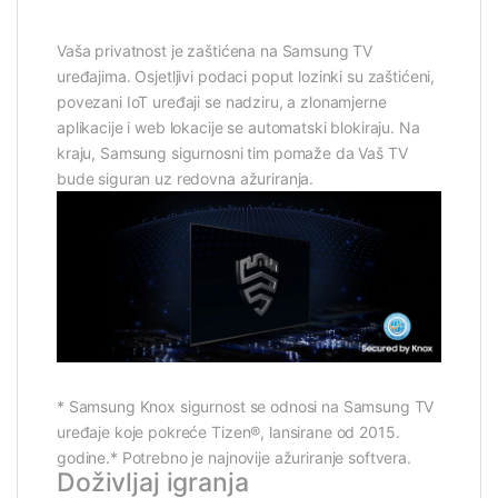
Vaša privatnost je zaštićena na Samsung TV
uređajima. Osjetljivi podaci poput lozinki su zaštićeni,
povezani IoT uređaji se nadziru, a zlonamjerne
aplikacije i web lokacije se automatski blokiraju. Na
kraju, Samsung sigurnosni tim pomaže da Vaš TV
bude siguran uz redovna ažuriranja.
* Samsung Knox sigurnost se odnosi na Samsung TV
uređaje koje pokreće Tizen®, lansirane od 2015.
godine.* Potrebno je najnovije ažuriranje softvera.
Doživljaj igranja