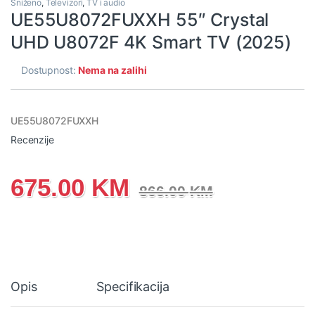
Sniženo
,
Televizori
,
TV i audio
UE55U8072FUXXH 55″ Crystal
UHD U8072F 4K Smart TV (2025)
Dostupnost:
Nema na zalihi
UE55U8072FUXXH
Recenzije
675.00
KM
866.00
KM
Opis
Specifikacija