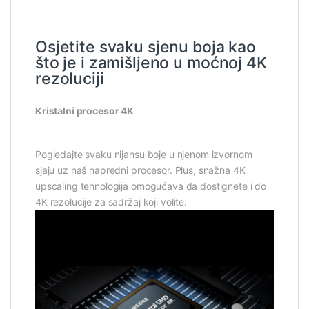
Osjetite svaku sjenu boja kao
što je i zamišljeno u moćnoj 4K
rezoluciji
Kristalni procesor 4K
Pogledajte svaku nijansu boje u njenom izvornom
sjaju uz naš napredni procesor. Plus, snažna 4K
upscaling tehnologija omogućava da dostignete i do
4K rezolucije za sadržaj koji volite.