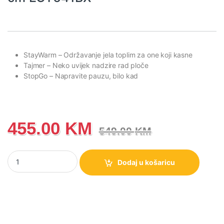
StayWarm
– Održavanje jela toplim za one koji kasne
Tajmer
– Neko uvijek nadzire rad ploče
StopGo
– Napravite pauzu, bilo kad
455.00
KM
549.00
KM
Staklokeramička ploča Gorenje, 60 cm ECT641BX količina
Dodaj u košaricu