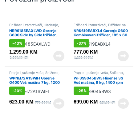
Frižideri i zamrzivači
,
Hlađenje
,
Frižideri i zamrzivači
,
Frižideri sa
Side by Side
,
Sniženo
zamrzivačem
,
Hlađenje
,
Sniženo
NRR9185EAXLWD Gorenje
NRK619EABXL4 Gorenje G600
G600 Side by Side frižider,
Kombinovani frižider, 185 x 60
178.6 x 91.5 x 67 cm, Siva
x 59.2 cm, Crna
-
43%
-
37%
1,299.00
KM
777.00
KM
2,299.00
KM
1,239.00
KM
Pranje i sušenje veša
,
Sniženo
,
Pranje i sušenje veša
,
Sniženo
,
Veš mašine
Veš mašine
WPNEI72A1SWIFI Gorenje
WF3S9045BW3 Hisense 3S
G400 Veš mašina 7 kg, 1200
Veš mašina, 9 kg, 1400 rpm
rpm
-
20%
-
25%
623.00
KM
699.00
KM
779.00
KM
929.00
KM