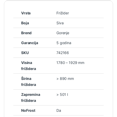
Vrsta
Frižider
Boja
Siva
Brend
Gorenje
Garancija
5 godina
SKU
742166
Visina
1780 – 1929 mm
frižidera
Širina
> 890 mm
frižidera
Zapremina
> 501 l
frižidera
NoFrost
Da