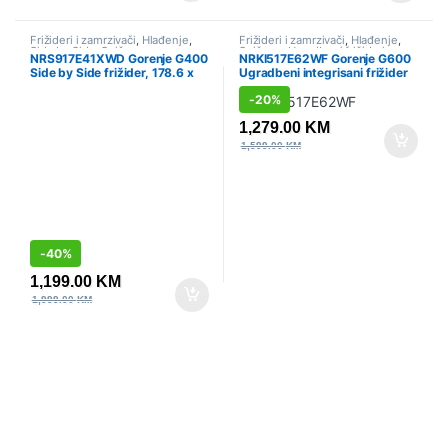
Frižideri i zamrzivači
,
Hlađenje
,
Frižideri i zamrzivači
,
Hlađenje
,
Side by Side
,
Sniženo
Sniženo
,
Ugradbeni frižideri
NRS917E41XWD Gorenje G400
NRKI517E62WF Gorenje G600
Side by Side frižider, 178.6 x
Ugradbeni integrisani frižider
91.1 x 61.5 cm, Siva
sa zamrzivačem, 177.2 x 54 x
-
20%
54.5 cm, Baglama od vrata do
vrata
1,279.00
KM
1,599.00
KM
-
40%
1,199.00
KM
1,999.00
KM