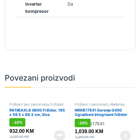
Inverter
Da
kompresor
Povezani proizvodi
Frižideri bez zamrzivača
,
Frižideri
Frižideri i zamrzivači
,
Hlađenje
,
i zamrzivači
,
Hlađenje
,
Sniženo
Sniženo
,
Ugradbeni aparati
,
R619EAXL6 G600 Frižider, 185
NRKI517E41 Gorenje G400
Ugradbeni frižideri
x 59.5 x 66.3 cm, Siva
Ugradbeni integrisani frižider
sa zamrzivačem, 177.2 x 54 x
-
20%
-
20%
54.5 cm, Klizna baglama
932.00
KM
1,039.00
KM
1,165.00
KM
1,299.00
KM