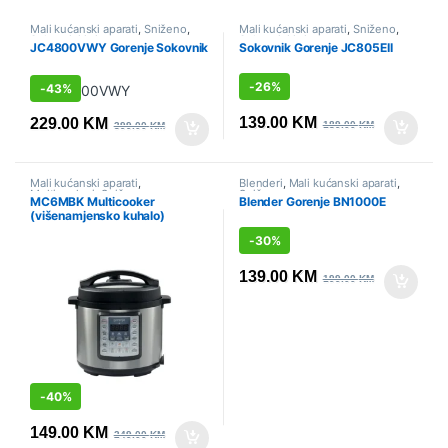
Mali kućanski aparati
,
Sniženo
,
Mali kućanski aparati
,
Sniženo
,
Sokovnici i citrusete
Sokovnici i citrusete
JC4800VWY Gorenje Sokovnik
Sokovnik Gorenje JC805EII
-
26%
-
43%
139.00
KM
229.00
KM
189.00
KM
399.00
KM
Mali kućanski aparati
,
Blenderi
,
Mali kućanski aparati
,
Multicookeri
,
Sniženo
Sniženo
MC6MBK Multicooker
Blender Gorenje BN1000E
(višenamjensko kuhalo)
Gorenje
-
30%
139.00
KM
199.00
KM
-
40%
149.00
KM
249.00
KM