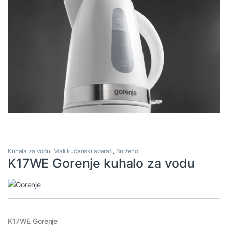
Kuhala za vodu
,
Mali kućanski aparati
,
Sniženo
K17WE Gorenje kuhalo za vodu
K17WE Gorenje