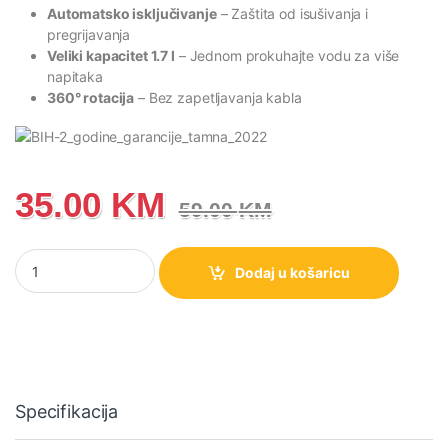
Automatsko isključivanje
– Zaštita od isušivanja i
pregrijavanja
Veliki kapacitet 1.7 l
– Jednom prokuhajte vodu za više
napitaka
360° rotacija
– Bez zapetljavanja kabla
35.00
KM
59.00
KM
K17WE Gorenje kuhalo za vodu količina
Dodaj u košaricu
Specifikacija