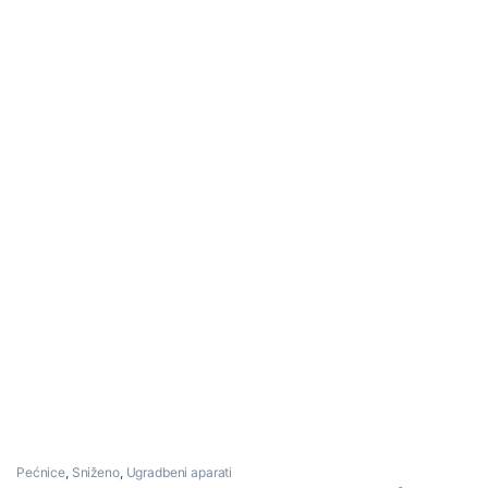
Pećnice
,
Sniženo
,
Ugradbeni aparati