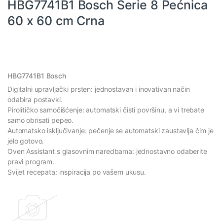
HBG7741B1 Bosch Serie 8 Pećnica
60 x 60 cm Crna
HBG7741B1 Bosch
Digitalni upravljački prsten: jednostavan i inovativan način
odabira postavki.
Pirolitičko samočišćenje: automatski čisti površinu, a vi trebate
samo obrisati pepeo.
Automatsko isključivanje: pečenje se automatski zaustavlja čim je
jelo gotovo.
Oven Assistant s glasovnim naredbama: jednostavno odaberite
pravi program.
Svijet recepata: inspiracija po vašem ukusu.