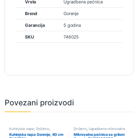
Vrsta
Ugradbena pećnica
Brend
Gorenje
Garancija
5 godina
SKU
746025
Povezani proizvodi
Kuhinjske nape
,
Sniženo
,
Sniženo
,
Ugradbene mikrovalne
Ugradbeni aparati
pećnice
,
Ugradbeni aparati
Kuhinjska napa Gorenje, 60 cm
Mikrovalna pećnica sa grilom