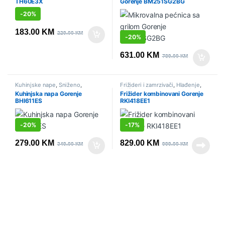
TH60E3X
Gorenje BM251SG2BG
-
20%
183.00
KM
229.00
KM
-
20%
631.00
KM
789.00
KM
Kuhinjske nape
,
Sniženo
,
Frižideri i zamrzivači
,
Hlađenje
,
Ugradbeni aparati
Sniženo
,
Ugradbeni aparati
,
Kuhinjska napa Gorenje
Frižider kombinovani Gorenje
Ugradbeni frižideri
BHI611ES
RKI418EE1
-
20%
-
17%
279.00
KM
829.00
KM
349.00
KM
999.00
KM