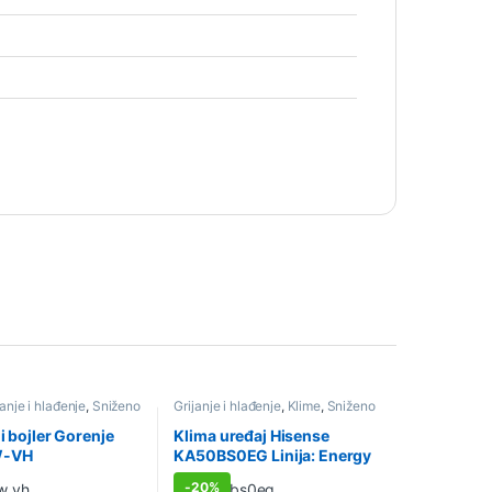
janje i hlađenje
,
Sniženo
Grijanje i hlađenje
,
Klime
,
Sniženo
i bojler Gorenje
Klima uređaj Hisense
W-VH
KA50BS0EG Linija: Energy
SE, 18K
-
20%