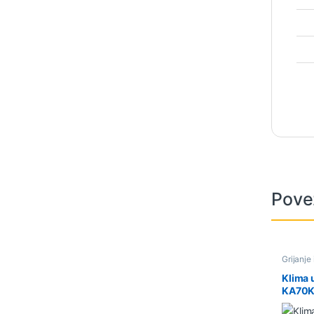
Pove
Grijanje
Klima 
KA70KT
SE, 24