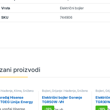
Vrsta
Električni bojler
SKU
744906
zani proizvodi
 i hlađenje
,
Klime
,
Sniženo
Bojleri
,
Grijanje i hlađenje
,
Sniženo
Bojleri
,
Gri
uređaj Hisense
Električni bojler Gorenje
Električn
0EG Linija: Energy
TGR50W-VH
TGR30
K
-
10%
-
10%