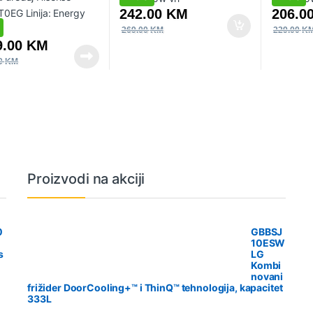
242.00
KM
206.0
269.00
KM
229.00
K
9.00
KM
00
KM
Proizvodi na akciji
0
GBBSJ
10ESW
s
LG
Kombi
novani
frižider DoorCooling+™ i ThinQ™ tehnologija, kapacitet
333L