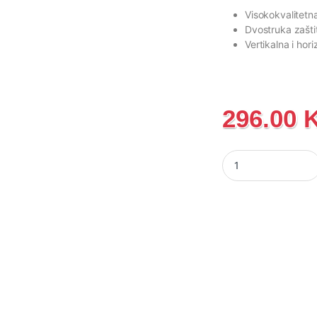
Visokokvalitetna
Dvostruka zašti
Vertikalna i hor
296.00
Električni bojler G