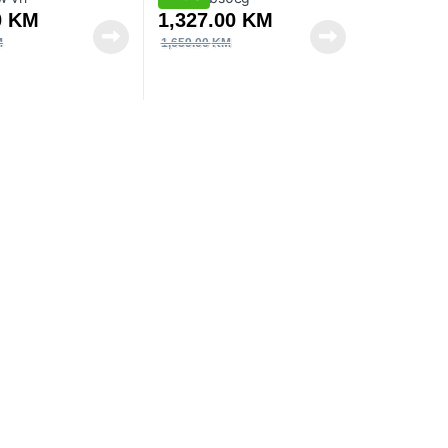
0
KM
1,327.00
KM
M
1,659.00
KM