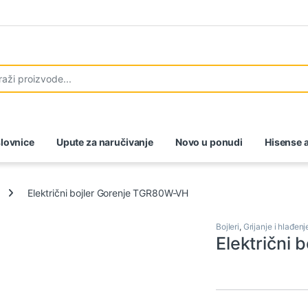
lovnice
Upute za naručivanje
Novo u ponudi
Hisense a
Električni bojler Gorenje TGR80W-VH
Bojleri
,
Grijanje i hlađenj
Električni