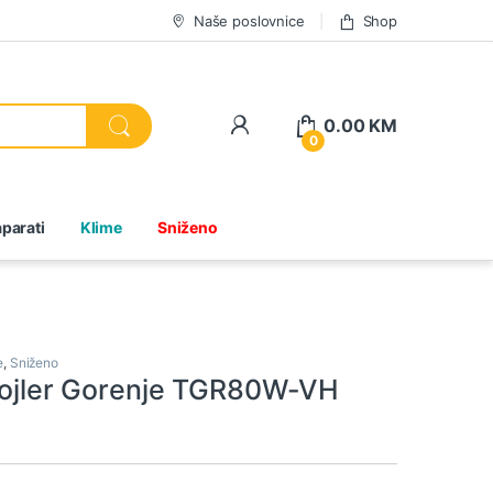
Naše poslovnice
Shop
0.00
KM
0
parati
Klime
Sniženo
e
,
Sniženo
 bojler Gorenje TGR80W-VH