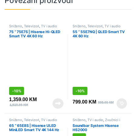
Povezani proizvodi
Sniženo
,
Televizori
,
TV i audio
Sniženo
,
Televizori
,
TV i audio
75 ” 75E7S | Hisense Hi-QLED
55 ” 55E7NQ | QLED Smart TV
Smart TV 4K 60 Hz
4K 60 Hz
-
10%
-
10%
1,359.00
KM
799.00
KM
888.00
KM
1,510.00
KM
Sniženo
,
Televizori
,
TV i audio
Sniženo
,
TV i audio
,
Zvučnici i
soundbari
65 ” 65E8S | Hisense ULED
Soundbar System Hisense
MiniLED Smart TV 4K 144 Hz
HS2000