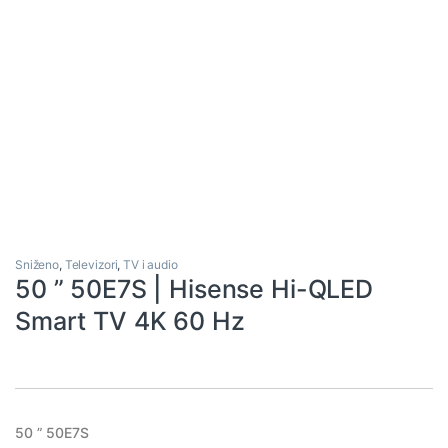
Sniženo
,
Televizori
,
TV i audio
50 ” 50E7S | Hisense Hi-QLED
Smart TV 4K 60 Hz
50 ” 50E7S