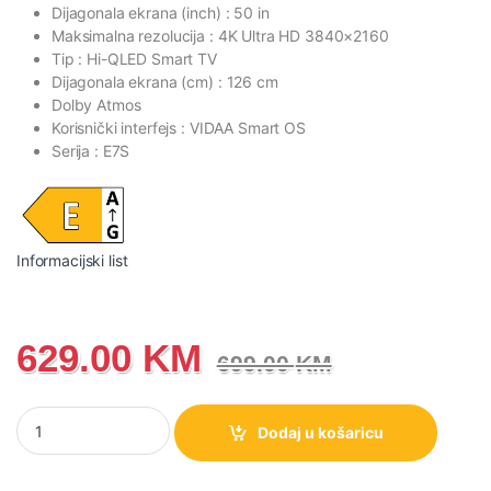
Dijagonala ekrana (inch) : 50 in
Maksimalna rezolucija : 4K Ultra HD 3840×2160
Tip : Hi-QLED Smart TV
Dijagonala ekrana (cm) : 126 cm
Dolby Atmos
Korisnički interfejs : VIDAA Smart OS
Serija : E7S
Informacijski list
629.00
KM
699.00
KM
50 '' 50E7S | Hisense Hi-QLED Smart TV 4K 60 Hz količina
Dodaj u košaricu