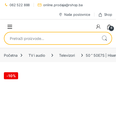
Preskoči na navigaciju
Preskoči na sadržaj
062 522 888
online.prodaja@rshop.ba
Naše poslovnice
Shop
0
Pretraži:
Početna
TV i audio
Televizori
50 ” 50E7S | His
-
10%