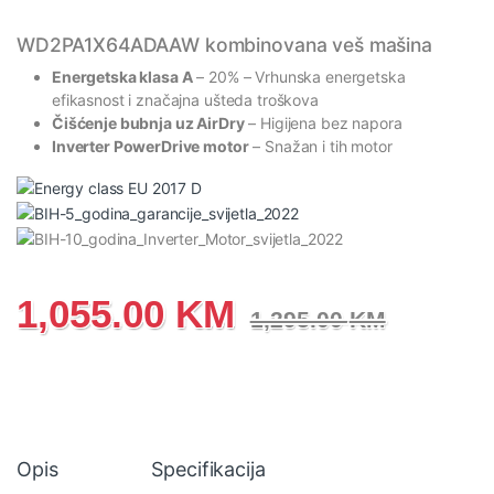
WD2PA1X64ADAAW kombinovana veš mašina
Energetska klasa A
– 20% – Vrhunska energetska
efikasnost i značajna ušteda troškova
Čišćenje bubnja uz AirDry
– Higijena bez napora
Inverter PowerDrive motor
– Snažan i tih motor
1,055.00
KM
1,295.00
KM
Opis
Specifikacija