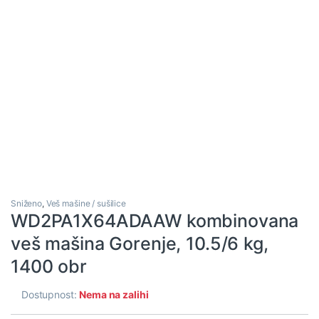
Sniženo
,
Veš mašine / sušilice
WD2PA1X64ADAAW kombinovana
veš mašina Gorenje, 10.5/6 kg,
1400 obr
Dostupnost:
Nema na zalihi