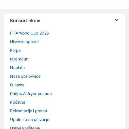
Vrtuljak robnih marki
Korisni linkovi
FIFA World Cup 2026
Hisense aparati
Korpa
Moj račun
Naplata
Naše poslovnice
O nama
Philips Airfryer ponuda
Početna
Reklamacije i povrat
Upute za naručivanje
Uslovi korištenja