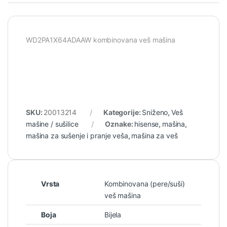
WD2PA1X64ADAAW kombinovana veš mašina
SKU:
20013214
Kategorije:
Sniženo
,
Veš
mašine / sušilice
Oznake:
hisense
,
mašina
,
mašina za sušenje i pranje veša
,
mašina za veš
Vrsta
Kombinovana (pere/suši)
veš mašina
Boja
Bijela