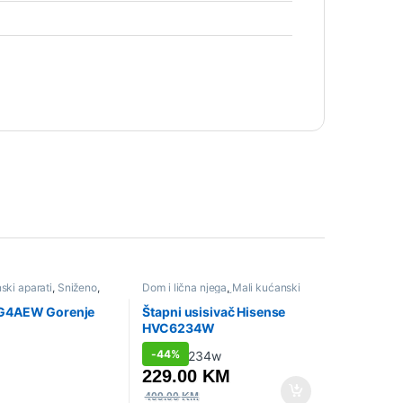
ski aparati
,
Sniženo
,
Dom i lična njega
,
Mali kućanski
aparati
,
Sniženo
,
Štapni usisivači
G4AEW Gorenje
Štapni usisivač Hisense
HVC6234W
-
44%
229.00
KM
409.00
KM