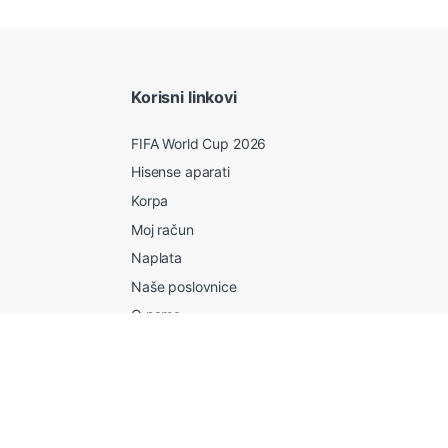
Korisni linkovi
FIFA World Cup 2026
Hisense aparati
Korpa
Moj račun
Naplata
Naše poslovnice
O nama
Philips Airfryer ponuda
Početna
Reklamacije i povrat
Upute za naručivanje