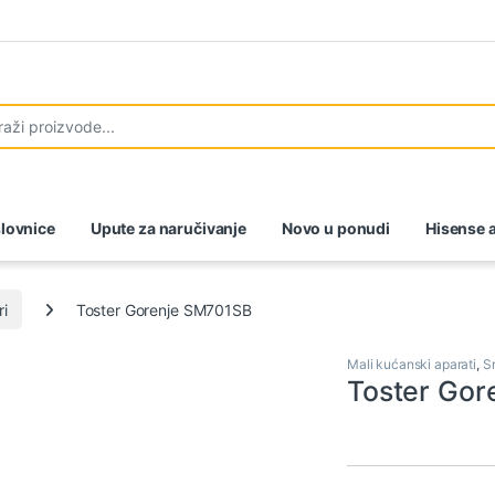
lovnice
Upute za naručivanje
Novo u ponudi
Hisense a
ri
Toster Gorenje SM701SB
Mali kućanski aparati
,
S
Toster Gor