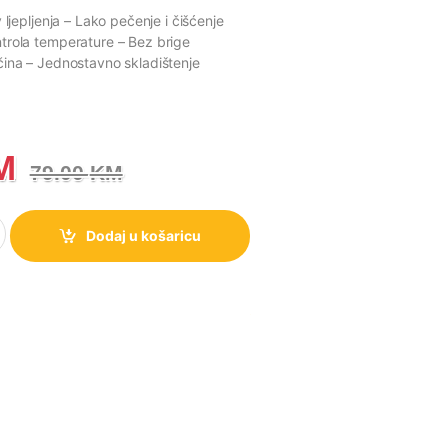
 ljepljenja
– Lako pečenje i čišćenje
trola temperature
– Bez brige
čina
– Jednostavno skladištenje
M
79.00
KM
01SB količina
Dodaj u košaricu