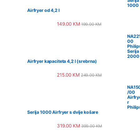
Serija
1000
Airfryer od 4,2 l
149.00
KM
199.00
KM
NA221
00
Philip
Serija
2000
Airfryer kapaciteta 4,2 l (srebrna)
215.00
KM
249.00
KM
NA15
/00
Airfry
r
Philip
Serija 1000 Airfryer s dvije košare
319.00
KM
399.00
KM