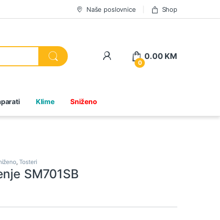
Naše poslovnice
Shop
0.00
KM
0
parati
Klime
Sniženo
niženo
,
Tosteri
enje SM701SB