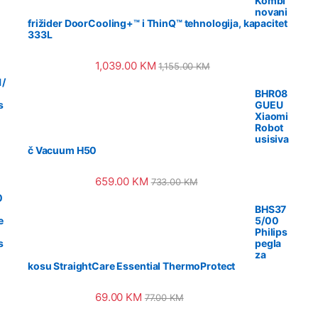
Kombi
novani
frižider DoorCooling+™ i ThinQ™ tehnologija, kapacitet
333L
1,039.00
KM
1,155.00
KM
/
BHR08
s
GUEU
Xiaomi
Robot
usisiva
č Vacuum H50
659.00
KM
733.00
KM
0
BHS37
e
5/00
Philips
s
pegla
za
kosu StraightCare Essential ThermoProtect
69.00
KM
77.00
KM