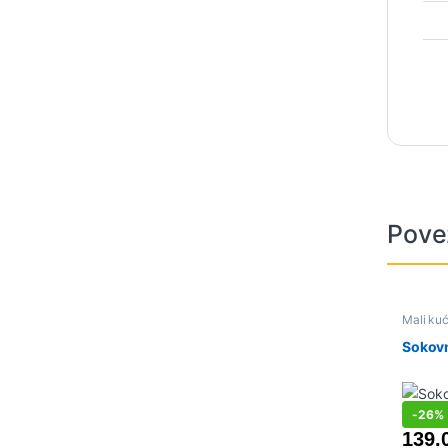
Pove
Mali kuć
Sokovnic
Sokovn
-
26%
139.