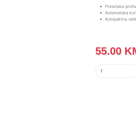
Presvlaka protiv
Automatska kon
Kompaktna veli
55.00
K
Toster Gorenje SM7