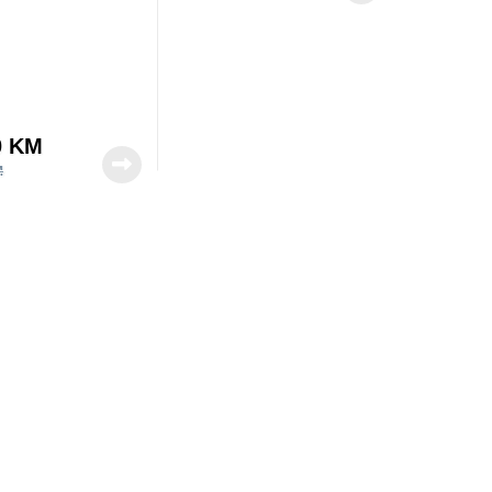
0
KM
M