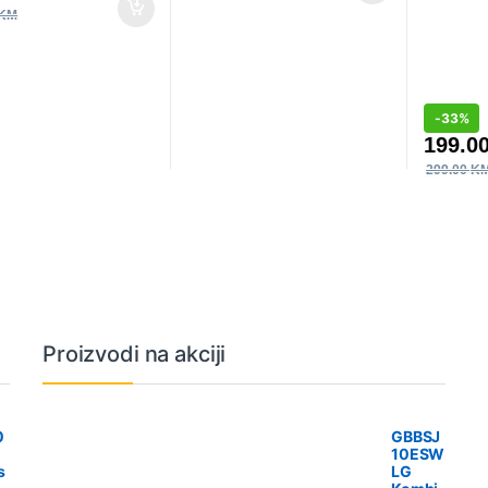
KM
-
33%
199.0
299.00
K
Proizvodi na akciji
0
GBBSJ
10ESW
s
LG