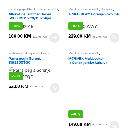
Lična njega
,
Mali kućanski aparati
,
Mali kućanski aparati
,
Sniženo
,
Sniženo
Sokovnici i citrusete
All-in-One Trimmer Series
JC4800VWY Gorenje Sokovnik
5000, MG5920/15 Philips
-
10%
-
43%
106.00
KM
229.00
KM
118.00
KM
399.00
KM
Mali kućanski aparati
,
Pegle i
Mali kućanski aparati
,
parne stanice
,
Sniženo
Multicookeri
,
Sniženo
Parna pegla Gorenje
MC6MBK Multicooker
SIH2200TQC
(višenamjensko kuhalo)
Gorenje
-
30%
62.00
KM
89.00
KM
-
40%
149.00
KM
249.00
KM