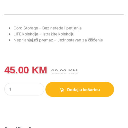
Cord Storage
– Bez nereda i petljanja
LIFE kolekcija
– Istražite kolekciju
Neprijanjajući premaz
– Jednostavan za čišćenje
45.00
KM
69.00
KM
Toster Gorenje SM701GCW količina
Dodaj u košaricu