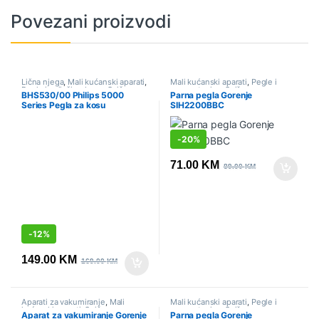
Povezani proizvodi
Lična njega
,
Mali kućanski aparati
,
Mali kućanski aparati
,
Pegle i
Pegle i uvijači za kosu
,
Sniženo
parne stanice
,
Sniženo
BHS530/00 Philips 5000
Parna pegla Gorenje
Series Pegla za kosu
SIH2200BBC
-
20%
71.00
KM
89.00
KM
-
12%
149.00
KM
169.00
KM
Aparati za vakumiranje
,
Mali
Mali kućanski aparati
,
Pegle i
kućanski aparati
,
Sniženo
parne stanice
,
Sniženo
Aparat za vakumiranje Gorenje
Parna pegla Gorenje