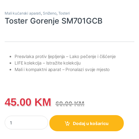
Mali kućanski aparati
,
Sniženo
,
Tosteri
Toster Gorenje SM701GCB
Presvlaka protiv ljepljenja
– Lako pečenje i čišćenje
LIFE kolekcija
– Istražite kolekciju
Mali i kompaktni aparat
– Pronalazi svoje mjesto
45.00
KM
69.00
KM
Toster Gorenje SM701GCB količina
Dodaj u košaricu