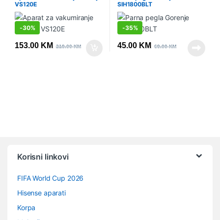
VS120E
SIH1800BLT
-
30%
-
35%
153.00
KM
45.00
KM
219.00
KM
69.00
KM
Vrtuljak robnih marki
Korisni linkovi
FIFA World Cup 2026
Hisense aparati
Korpa