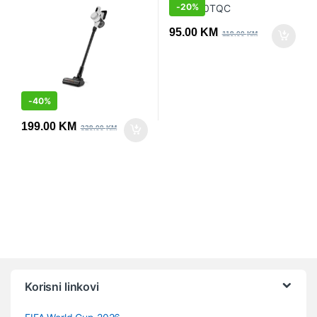
-
20%
95.00
KM
119.00
KM
-
40%
199.00
KM
329.00
KM
Vrtuljak robnih marki
Korisni linkovi