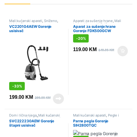
Mali kućanski aparati
,
Sniženo
,
Aparati za sušenje hrane
,
Mali
Usisivači
kućanski aparati
,
Sniženo
VC2201G4AEW Gorenje
Aparat za sušenje hrane
usisivač
Gorenje FDK500GCW
-
20%
119.00
KM
149.00
KM
-
33%
199.00
KM
299.00
KM
Dom i lična njega
,
Mali kućanski
Mali kućanski aparati
,
Pegle i
aparati
,
Sniženo
,
Štapni usisivači
parne stanice
SVC222230AEW Gorenje
Parna pegla Gorenje
štapni usisivač
SIH2800TQC