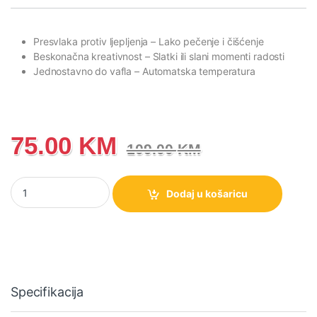
Presvlaka protiv ljepljenja
– Lako pečenje i čišćenje
Beskonačna kreativnost
– Slatki ili slani momenti radosti
Jednostavno do vafla
– Automatska temperatura
75.00
KM
109.00
KM
Toster aparat za vafle Gorenje WM701W količina
Dodaj u košaricu
Specifikacija