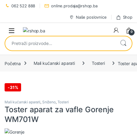
Preskoči na navigaciju
Preskoči na sadržaj
062 522 888
online.prodaja@rshop.ba
Naše poslovnice
Shop
0
Pretraži:
Početna
Mali kućanski aparati
Tosteri
Toster ap
-
31%
Mali kućanski aparati
,
Sniženo
,
Tosteri
Toster aparat za vafle Gorenje
WM701W