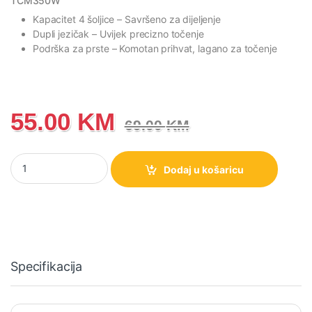
TCM350W
Kapacitet 4 šoljice
– Savršeno za dijeljenje
Dupli jezičak
– Uvijek precizno točenje
Podrška za prste
– Komotan prihvat, lagano za točenje
55.00
KM
69.00
KM
TCM350W Gorenje Električna džezva količina
Dodaj u košaricu
Specifikacija