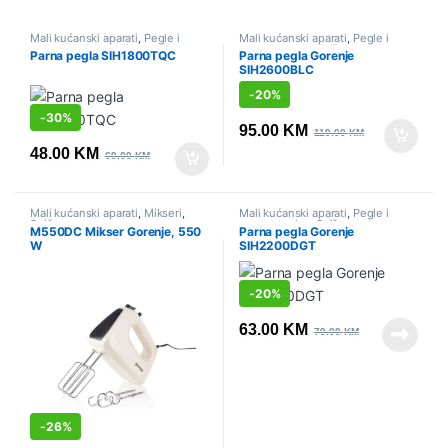
Mali kućanski aparati
,
Pegle i
Mali kućanski aparati
,
Pegle i
parne stanice
,
Sniženo
parne stanice
,
Sniženo
Parna pegla SIH1800TQC
Parna pegla Gorenje
SIH2600BLC
-
20%
-
30%
95.00
KM
119.00
KM
48.00
KM
69.00
KM
Mali kućanski aparati
,
Mikseri
,
Mali kućanski aparati
,
Pegle i
Sniženo
parne stanice
,
Sniženo
M550DC Mikser Gorenje, 550
Parna pegla Gorenje
W
SIH2200DGT
-
20%
63.00
KM
79.00
KM
-
26%