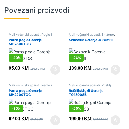
Povezani proizvodi
Mali kućanski aparati
,
Pegle i
Mali kućanski aparati
,
Sniženo
,
parne stanice
Sokovnici i citrusete
Parna pegla Gorenje
Sokovnik Gorenje JC805EII
SIH2800TQC
-
20%
-
26%
95.00
KM
139.00
KM
119.00
KM
189.00
KM
Mali kućanski aparati
,
Pegle i
Mali kućanski aparati
,
Roštilji i
parne stanice
,
Sniženo
kontaktni grilovi
,
Sniženo
Parna pegla Gorenje
Roštiljski gril Gorenje
SIH2200TQC
TG1800SB
-
30%
-
20%
62.00
KM
199.00
KM
89.00
KM
249.00
KM