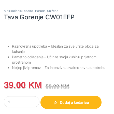
Mali kućanski aparati
,
Posuđe
,
Sniženo
Tava Gorenje CW01EFP
Raznovrsna upotreba
– Idealan za sve vrste ploča za
kuhanje
Pametno odlaganje
– Učinite svoju kuhinju prijatnom i
prostranom
Neljepljivi premaz
– Za intenzivnu svakodnevnu upotrebu
39.00
KM
59.00
KM
Tava Gorenje CW01EFP količina
Dodaj u košaricu