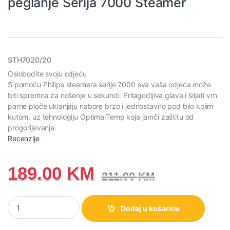
peglanje Serija 7000 Steamer
STH7020/20
Oslobodite svoju odjeću
S pomoću Philips steamera serije 7000 sva vaša odjeća može
biti spremna za nošenje u sekundi. Prilagodljiva glava i šiljati vrh
parne ploče uklanjaju nabore brzo i jednostavno pod bilo kojim
kutom, uz tehnologiju OptimalTemp koja jamči zaštitu od
progorijevanja.
Recenzije
189.00
KM
211.00
KM
STH7020/20 Philips aparat za peglanje Serija 7000 Steamer koli
Dodaj u košaricu