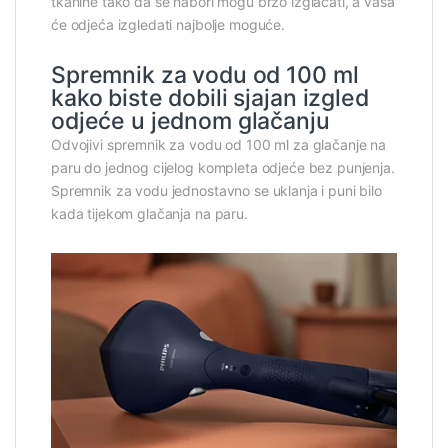
tkanine tako da se nabori mogu brzo izglačati, a vaša
će odjeća izgledati najbolje moguće.
Spremnik za vodu od 100 ml
kako biste dobili sjajan izgled
odjeće u jednom glačanju
Odvojivi spremnik za vodu od 100 ml za glačanje na
paru do jednog cijelog kompleta odjeće bez punjenja.
Spremnik za vodu jednostavno se uklanja i puni bilo
kada tijekom glačanja na paru.