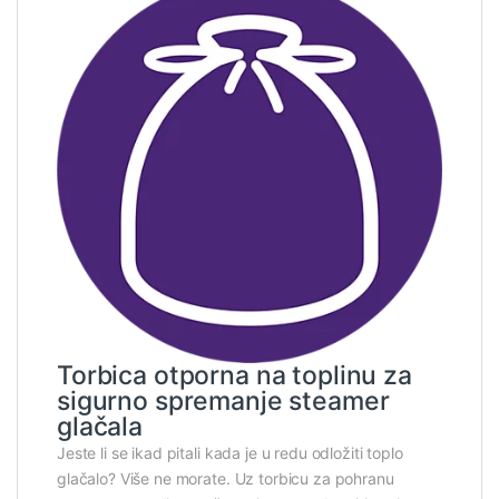
Torbica otporna na toplinu za
sigurno spremanje steamer
glačala
Jeste li se ikad pitali kada je u redu odložiti toplo
glačalo? Više ne morate. Uz torbicu za pohranu