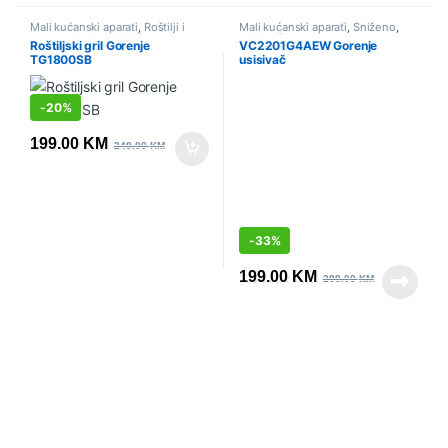
Mali kućanski aparati
,
Roštilji i
Mali kućanski aparati
,
Sniženo
,
kontaktni grilovi
,
Sniženo
Usisivači
Roštiljski gril Gorenje
VC2201G4AEW Gorenje
TG1800SB
usisivač
-
20%
199.00
KM
249.00
KM
-
33%
199.00
KM
299.00
KM