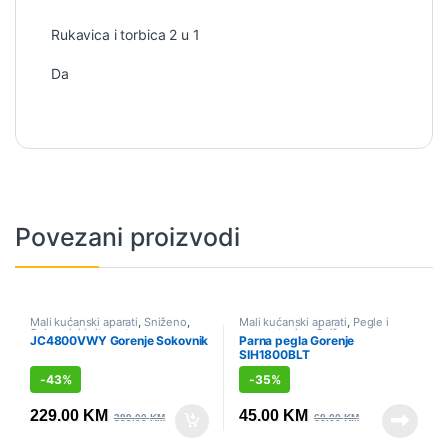
Rukavica i torbica 2 u 1
Da
Povezani proizvodi
Mali kućanski aparati
,
Sniženo
,
Mali kućanski aparati
,
Pegle i
Sokovnici i citrusete
parne stanice
,
Sniženo
JC4800VWY Gorenje Sokovnik
Parna pegla Gorenje
SIH1800BLT
-
43%
-
35%
229.00
KM
45.00
KM
399.00
KM
69.00
KM