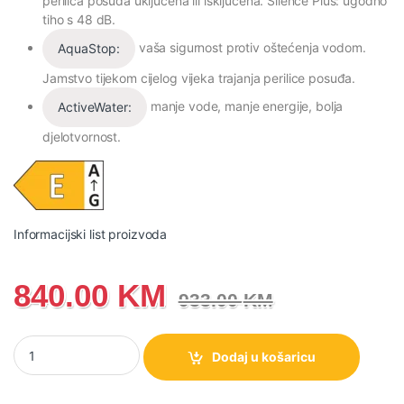
perilica posuđa uključena ili isključena.
Silence Plus:
ugodno
tiho s 48 dB.
vaša sigurnost protiv oštećenja vodom.
AquaStop:
Jamstvo tijekom cijelog vijeka trajanja perilice posuđa.
manje vode, manje energije, bolja
ActiveWater:
djelotvornost.
Informacijski list proizvoda
840.00
KM
933.00
KM
SMV24AX04E Bosch Serie 2 Ugradbena mašina za suđe 60 cm ko
Dodaj u košaricu