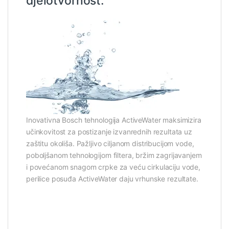
djelotvornost.
Inovativna Bosch tehnologija ActiveWater maksimizira
učinkovitost za postizanje izvanrednih rezultata uz
zaštitu okoliša. Pažljivo ciljanom distribucijom vode,
poboljšanom tehnologijom filtera, bržim zagrijavanjem
i povećanom snagom crpke za veću cirkulaciju vode,
perilice posuđa ActiveWater daju vrhunske rezultate.