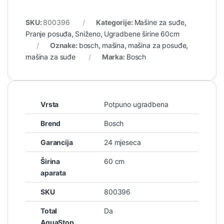
SKU:
800396
Kategorije:
Mašine za suđe
,
Pranje posuđa
,
Sniženo
,
Ugradbene širine 60cm
Oznake:
bosch
,
mašina
,
mašina za posuđe
,
mašina za suđe
Marka:
Bosch
Vrsta
Potpuno ugradbena
Brend
Bosch
Garancija
24 mjeseca
Širina
60 cm
aparata
SKU
800396
Total
Da
AquaStop