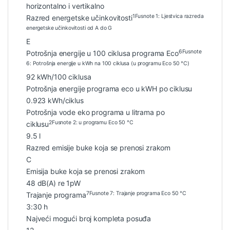
horizontalno i vertikalno
1
Fusnote 1: Ljestvica razreda
Razred energetske učinkovitosti
energetske učinkovitosti od A do G
E
6
Fusnote
Potrošnja energije u 100 ciklusa programa Eco
6: Potrošnja energije u kWh na 100 ciklusa (u programu Eco 50 °C)
92 kWh/100 ciklusa
Potrošnja energije programa eco u kWH po ciklusu
0.923 kWh/ciklus
Potrošnja vode eko programa u litrama po
2
Fusnote 2: u programu Eco 50 °C
ciklusu
9.5 l
Razred emisije buke koja se prenosi zrakom
C
Emisija buke koja se prenosi zrakom
48 dB(A) re 1pW
7
Fusnote 7: Trajanje programa Eco 50 °C
Trajanje programa
3:30 h
Najveći mogući broj kompleta posuđa