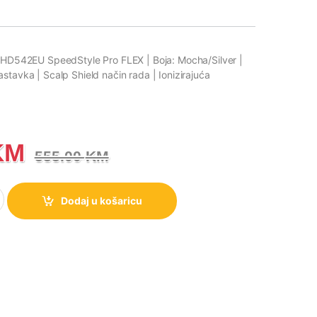
u HD542EU SpeedStyle Pro FLEX | Boja: Mocha/Silver |
stavka | Scalp Shield način rada | Ionizirajuća
KM
555.00
KM
u HD542EU SpeedStyle Pro FLEX Mocha/Silver, 4u1, 1700 W količina
Dodaj u košaricu