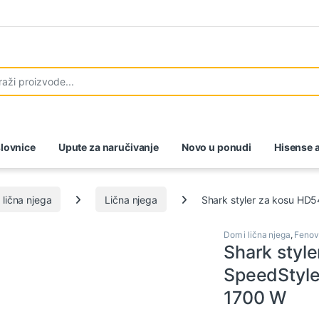
lovnice
Upute za naručivanje
Novo u ponudi
Hisense a
 lična njega
Lična njega
Shark styler za kosu HD
Dom i lična njega
,
Fenovi 
Shark styl
SpeedStyle
1700 W