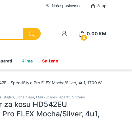
Naše poslovnice
Shop
0.00
KM
0
parati
Klime
Sniženo
542EU SpeedStyle Pro FLEX Mocha/Silver, 4u1, 1700 W
i stajleri
,
Lična njega
,
Mali kućanski aparati
,
Sniženo
er za kosu HD542EU
 Pro FLEX Mocha/Silver, 4u1,