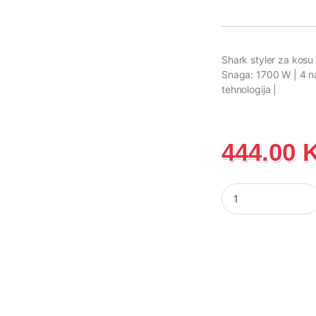
Shark styler za kos
Snaga: 1700 W | 4 na
tehnologija |
444.00
Shark styler za kos