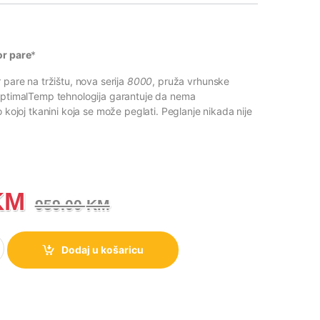
or pare
*
 pare na tržištu, nova serija
8000
, pruža vrhunske
OptimalTemp tehnologija garantuje da nema
o kojoj tkanini koja se može peglati. Peglanje nikada nije
KM
959.00
KM
Serija PerfectCare 8000 Parna stanica količina
Dodaj u košaricu