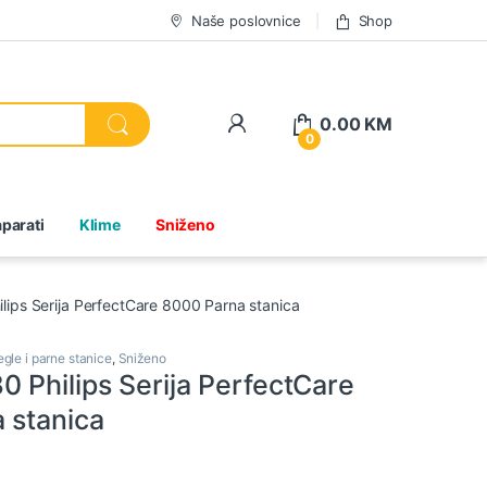
Naše poslovnice
Shop
0.00
KM
0
parati
Klime
Sniženo
ips Serija PerfectCare 8000 Parna stanica
gle i parne stanice
,
Sniženo
 Philips Serija PerfectCare
 stanica