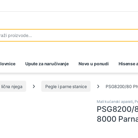
lovnice
Upute za naručivanje
Novo u ponudi
Hisense a
 lična njega
Pegle i parne stanice
PSG8200/80 Phil
Mali kućanski aparati
,
Pe
PSG8200/80
8000 Parna