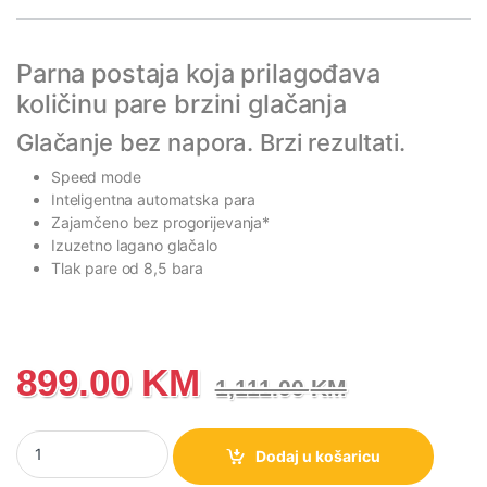
Parna postaja koja prilagođava
količinu pare brzini glačanja
Glačanje bez napora. Brzi rezultati.
Speed mode
Inteligentna automatska para
Zajamčeno bez progorijevanja*
Izuzetno lagano glačalo
Tlak pare od 8,5 bara
899.00
KM
1,111.00
KM
Parna stanica PHILIPS PSG8140/80 količina
Dodaj u košaricu