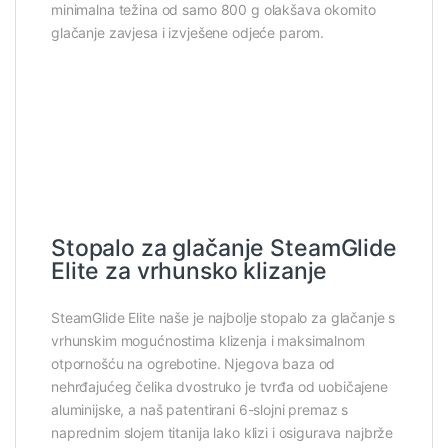
minimalna težina od samo 800 g olakšava okomito
glačanje zavjesa i izvješene odjeće parom.
Stopalo za glačanje SteamGlide
Elite za vrhunsko klizanje
SteamGlide Elite naše je najbolje stopalo za glačanje s
vrhunskim mogućnostima klizenja i maksimalnom
otpornošću na ogrebotine. Njegova baza od
nehrđajućeg čelika dvostruko je tvrđa od uobičajene
aluminijske, a naš patentirani 6-slojni premaz s
naprednim slojem titanija lako klizi i osigurava najbrže