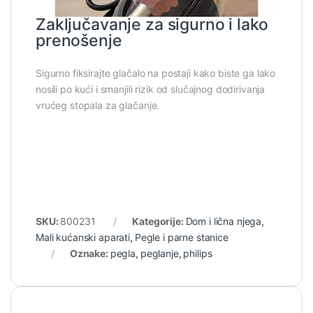
Zaključavanje za sigurno i lako
prenošenje
Sigurno fiksirajte glačalo na postaji kako biste ga lako
nosili po kući i smanjili rizik od slučajnog dodirivanja
vrućeg stopala za glačanje.
SKU:
800231
Kategorije:
Dom i lična njega
,
Mali kućanski aparati
,
Pegle i parne stanice
Oznake:
pegla
,
peglanje
,
philips