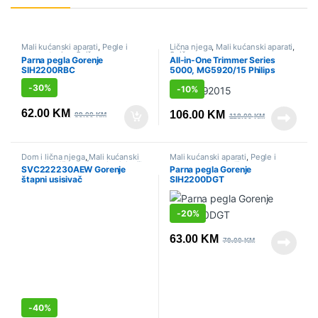
Mali kućanski aparati
,
Pegle i
Lična njega
,
Mali kućanski aparati
,
parne stanice
,
Sniženo
Sniženo
Parna pegla Gorenje
All-in-One Trimmer Series
SIH2200RBC
5000, MG5920/15 Philips
-
30%
-
10%
62.00
KM
106.00
KM
89.00
KM
118.00
KM
Dom i lična njega
,
Mali kućanski
Mali kućanski aparati
,
Pegle i
aparati
,
Sniženo
,
Štapni usisivači
parne stanice
,
Sniženo
SVC222230AEW Gorenje
Parna pegla Gorenje
štapni usisivač
SIH2200DGT
-
20%
63.00
KM
79.00
KM
-
40%