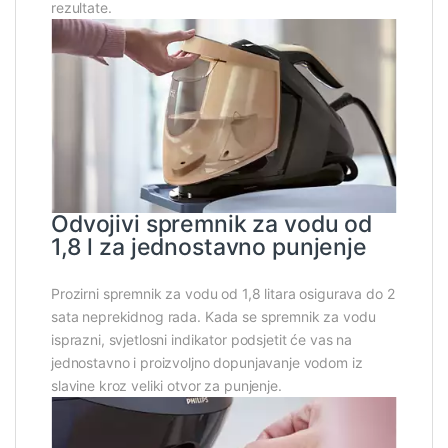
rezultate.
Odvojivi spremnik za vodu od
1,8 l za jednostavno punjenje
Prozirni spremnik za vodu od 1,8 litara osigurava do 2
sata neprekidnog rada. Kada se spremnik za vodu
isprazni, svjetlosni indikator podsjetit će vas na
jednostavno i proizvoljno dopunjavanje vodom iz
slavine kroz veliki otvor za punjenje.