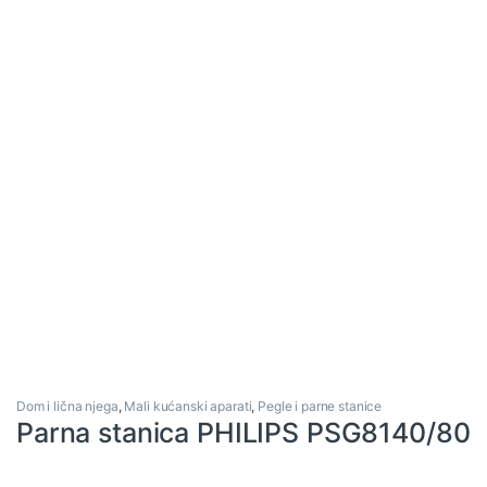
Dom i lična njega
,
Mali kućanski aparati
,
Pegle i parne stanice
Parna stanica PHILIPS PSG8140/80