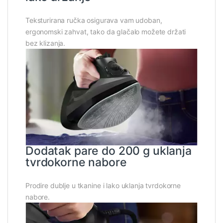
Teksturirana ručka osigurava vam udoban,
ergonomski zahvat, tako da glačalo možete držati
bez klizanja.
Dodatak pare do 200 g uklanja
tvrdokorne nabore
Prodire dublje u tkanine i lako uklanja tvrdokorne
nabore.