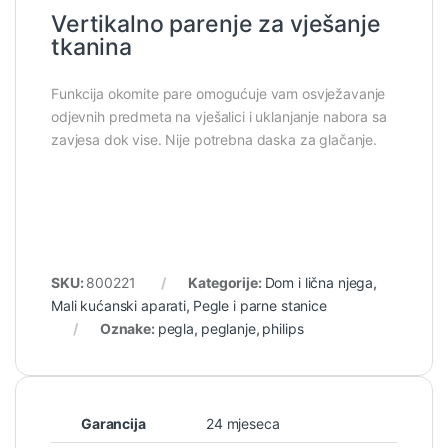
Vertikalno parenje za vješanje
tkanina
Funkcija okomite pare omogućuje vam osvježavanje
odjevnih predmeta na vješalici i uklanjanje nabora sa
zavjesa dok vise. Nije potrebna daska za glačanje.
SKU:
800221
Kategorije:
Dom i lična njega
,
Mali kućanski aparati
,
Pegle i parne stanice
Oznake:
pegla
,
peglanje
,
philips
Garancija
24 mjeseca