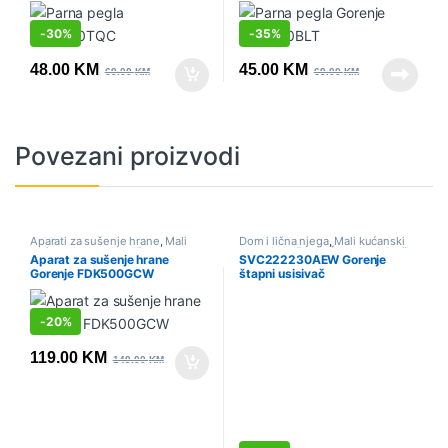
-
30%
-
35%
48.00
KM
45.00
KM
69.00
KM
69.00
KM
Povezani proizvodi
Aparati za sušenje hrane
,
Mali
Dom i lična njega
,
Mali kućanski
kućanski aparati
,
Sniženo
aparati
,
Sniženo
,
Štapni usisivači
Aparat za sušenje hrane
SVC222230AEW Gorenje
Gorenje FDK500GCW
štapni usisivač
-
20%
119.00
KM
149.00
KM