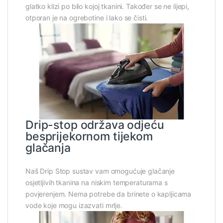
glatko klizi po bilo kojoj tkanini. Također se ne lijepi,
otporan je na ogrebotine i lako se čisti.
Drip-stop održava odjeću
besprijekornom tijekom
glačanja
Naš Drip Stop sustav vam omogućuje glačanje
osjetljivih tkanina na niskim temperaturama s
povjerenjem. Nema potrebe da brinete o kapljicama
vode koje mogu izazvati mrlje.