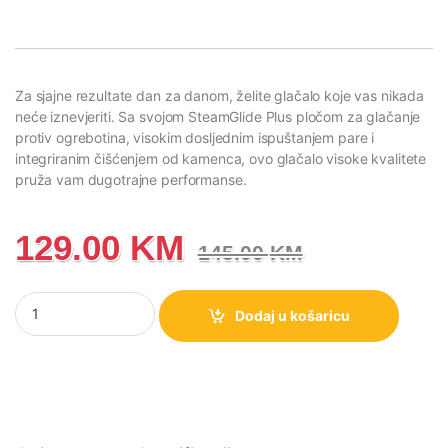
Za sjajne rezultate dan za danom, želite glačalo koje vas nikada
neće iznevjeriti. Sa svojom SteamGlide Plus pločom za glačanje
protiv ogrebotina, visokim dosljednim ispuštanjem pare i
integriranim čišćenjem od kamenca, ovo glačalo visoke kvalitete
pruža vam dugotrajne performanse.
129.00
KM
145.00
KM
Pegla PHILIPS DST5040/80 količina
Dodaj u košaricu