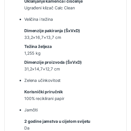
Uklanjanje kamenca i čišćenje
Ugrađeni klizač Calc Clean
Veličina i težina
Dimenzije pakiranja (ŠxVxD)
33,2×16,7×13,7 cm
Težina željeza
1,255 kg
Dimenzije proizvoda (ŠxVxD)
31,2×14,7×12,7 cm
Zelena učinkovitost
Korisnički priručnik
100% reciklirani papir
Jamčiti
2 godine jamstva u cijelom svijetu
Da