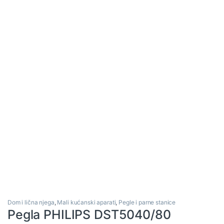
Dom i lična njega
,
Mali kućanski aparati
,
Pegle i parne stanice
Pegla PHILIPS DST5040/80