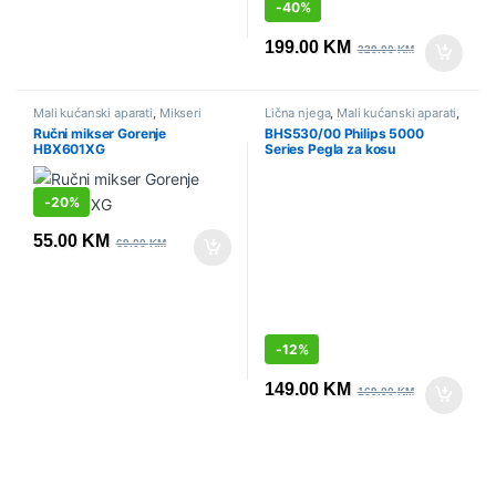
-
40%
199.00
KM
329.00
KM
Mali kućanski aparati
,
Mikseri
Lična njega
,
Mali kućanski aparati
,
Pegle i uvijači za kosu
,
Sniženo
Ručni mikser Gorenje
BHS530/00 Philips 5000
HBX601XG
Series Pegla za kosu
-
20%
55.00
KM
69.00
KM
-
12%
149.00
KM
169.00
KM