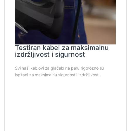
Testiran kabel za maksimalnu
izdržljivost i sigurnost
Svi naši kablovi za glačalo na paru rigorozno su
ispitani za maksimalnu sigurnost i izdržljivost.