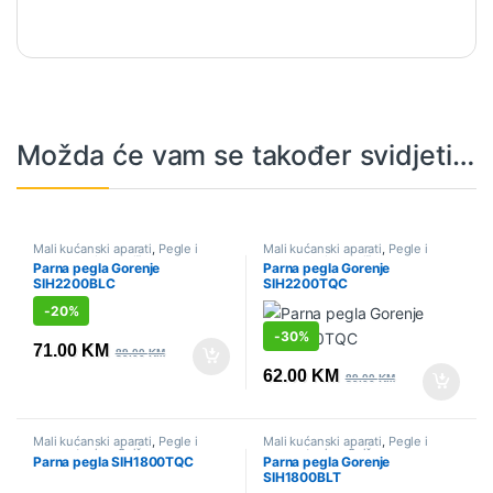
Možda će vam se također svidjeti…
Mali kućanski aparati
,
Pegle i
Mali kućanski aparati
,
Pegle i
parne stanice
,
Sniženo
parne stanice
,
Sniženo
Parna pegla Gorenje
Parna pegla Gorenje
SIH2200BLC
SIH2200TQC
-
20%
-
30%
71.00
KM
89.00
KM
62.00
KM
89.00
KM
Mali kućanski aparati
,
Pegle i
Mali kućanski aparati
,
Pegle i
parne stanice
,
Sniženo
parne stanice
,
Sniženo
Parna pegla SIH1800TQC
Parna pegla Gorenje
SIH1800BLT