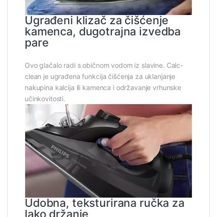
Ugrađeni klizač za čišćenje
kamenca, dugotrajna izvedba
pare
Ovo glačalo radi s običnom vodom iz slavine. Calc-
clean je ugrađena funkcija čišćenja za uklanjanje
nakupina kalcija ili kamenca i održavanje vrhunske
učinkovitosti.
Udobna, teksturirana ručka za
lako držanje