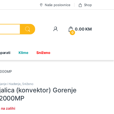
Naše poslovnice
Shop
0.00
KM
0
parati
Klime
Sniženo
 2000MP
janje i hlađenje
,
Sniženo
jalica (konvektor) Gorenje
 2000MP
na zalihi