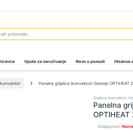
lovnice
Upute za naručivanje
Novo u ponudi
Hisense a
i konvektori
Panelna grijalica (konvektor) Gorenje OPTIHEAT
Grijalice i konvektori
,
Gri
Panelna gri
OPTIHEAT
Dostupnost:
Nema 