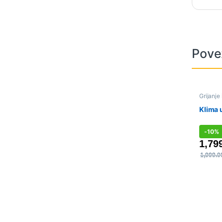
Pove
Grijanje
Klima 
-
10%
1,79
1,999.