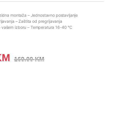
i zidna montaža
– Jednostavno postavljanje
rijavanja
– Zaštita od pregrijavanja
o vašem izboru
– Temperatura 16-40 °C
KM
169.00
KM