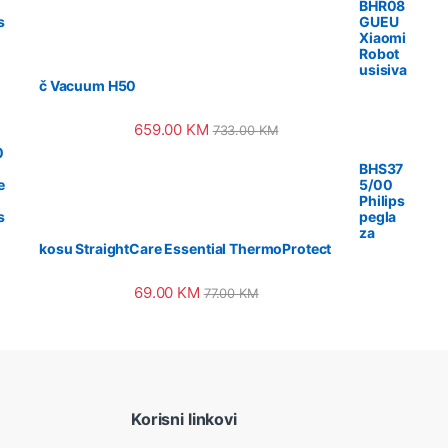
BHR08
s
GUEU
Xiaomi
Robot
usisiva
č Vacuum H50
659.00
KM
733.00
KM
0
BHS37
e
5/00
Philips
s
pegla
za
kosu StraightCare Essential ThermoProtect
69.00
KM
77.00
KM
Korisni linkovi