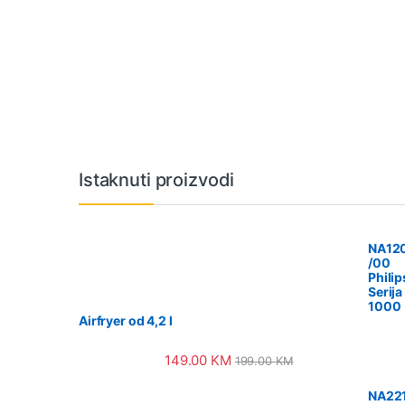
Vrtuljak robnih marki
Istaknuti proizvodi
NA12
/00
Philip
Serija
1000
Airfryer od 4,2 l
149.00
KM
199.00
KM
NA221