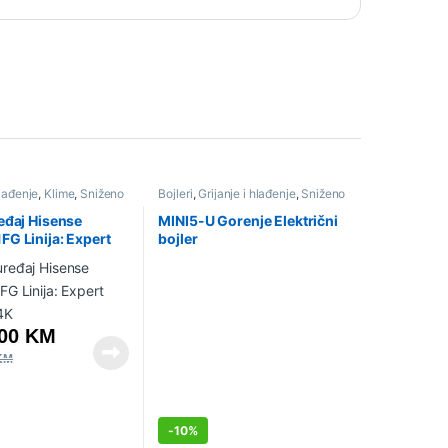
hlađenje
,
Klime
,
Sniženo
Bojleri
,
Grijanje i hlađenje
,
Sniženo
eđaj Hisense
MINI5-U Gorenje Električni
G Linija: Expert
bojler
24K
.00
KM
KM
-
10%