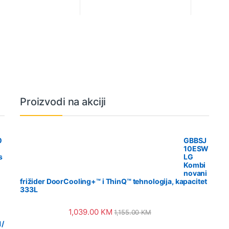
Proizvodi na akciji
0
GBBSJ
10ESW
s
LG
Kombi
novani
frižider DoorCooling+™ i ThinQ™ tehnologija, kapacitet
333L
1,039.00
KM
1,155.00
KM
/