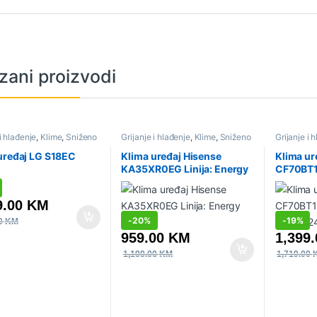
zani proizvodi
 i hlađenje
,
Klime
,
Sniženo
Grijanje i hlađenje
,
Klime
,
Sniženo
Grijanje i 
uređaj LG S18EC
Klima uređaj Hisense
Klima ur
KA35XR0EG Linija: Energy
CF70BT1F
SE, 12K
Smart, 
9.00
KM
-
20%
-
19%
00
KM
959.00
KM
1,399
1,199.00
KM
1,719.00