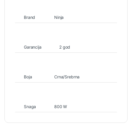
Brand
Ninja
Garancija
2 god
Boja
Crna/Srebrna
Snaga
800 W