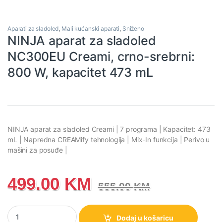
Aparati za sladoled
,
Mali kućanski aparati
,
Sniženo
NINJA aparat za sladoled
NC300EU Creami, crno-srebrni:
800 W, kapacitet 473 mL
NINJA aparat za sladoled Creami | 7 programa | Kapacitet: 473
mL | Napredna CREAMify tehnologija | Mix-In funkcija | Perivo u
mašini za posuđe |
499.00
KM
555.00
KM
NINJA aparat za sladoled NC300EU Creami, crno-srebrni: 800 W,
Dodaj u košaricu