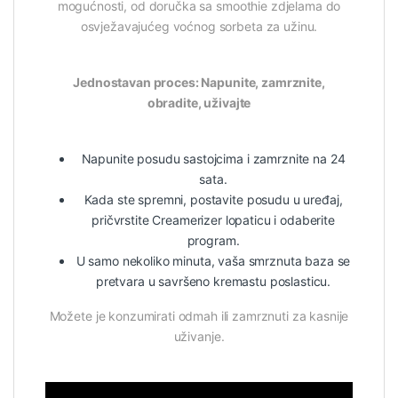
mogućnosti, od doručka sa smoothie zdjelama do
osvježavajućeg voćnog sorbeta za užinu.
Jednostavan proces: Napunite, zamrznite,
obradite, uživajte
Napunite posudu sastojcima i zamrznite na 24
sata.
Kada ste spremni, postavite posudu u uređaj,
pričvrstite Creamerizer lopaticu i odaberite
program.
U samo nekoliko minuta, vaša smrznuta baza se
pretvara u savršeno kremastu poslasticu.
Možete je konzumirati odmah ili zamrznuti za kasnije
uživanje.