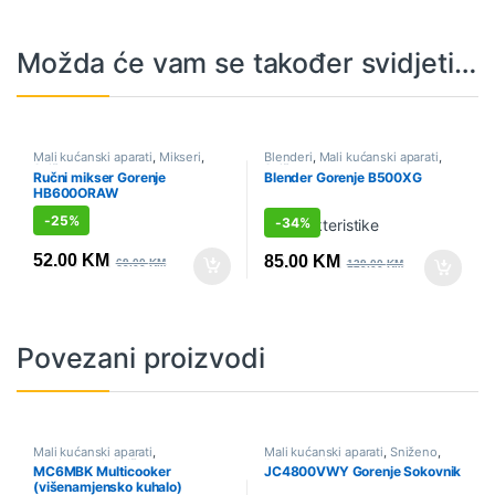
Možda će vam se također svidjeti…
Mali kućanski aparati
,
Mikseri
,
Blenderi
,
Mali kućanski aparati
,
Sniženo
Sniženo
Ručni mikser Gorenje
Blender Gorenje B500XG
HB600ORAW
-
25%
-
34%
52.00
KM
85.00
KM
69.00
KM
129.00
KM
Povezani proizvodi
Mali kućanski aparati
,
Mali kućanski aparati
,
Sniženo
,
Multicookeri
,
Sniženo
Sokovnici i citrusete
MC6MBK Multicooker
JC4800VWY Gorenje Sokovnik
(višenamjensko kuhalo)