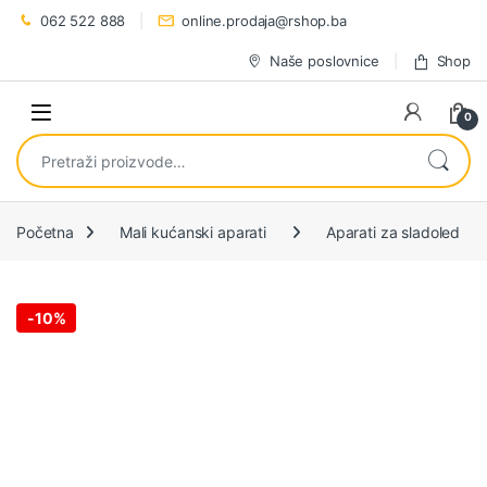
Preskoči na navigaciju
Preskoči na sadržaj
062 522 888
online.prodaja@rshop.ba
Naše poslovnice
Shop
0
Pretraži:
Početna
Mali kućanski aparati
Aparati za sladoled
-
10%