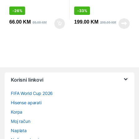
-
26%
-
33%
66.00
KM
199.00
KM
89.00
KM
299.00
KM
Vrtuljak robnih marki
Korisni linkovi
FIFA World Cup 2026
Hisense aparati
Korpa
Moj račun
Naplata