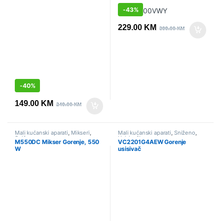
Gorenje
-
43%
229.00
KM
399.00
KM
-
40%
149.00
KM
249.00
KM
Mali kućanski aparati
,
Mikseri
,
Mali kućanski aparati
,
Sniženo
,
Sniženo
Usisivači
M550DC Mikser Gorenje, 550
VC2201G4AEW Gorenje
W
usisivač