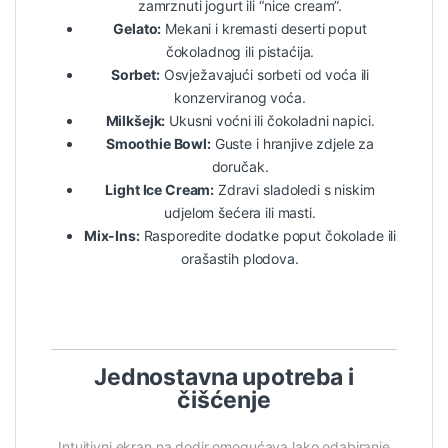
zamrznuti jogurt ili “nice cream”.
Gelato:
Mekani i kremasti deserti poput
čokoladnog ili pistaćija.
Sorbet:
Osvježavajući sorbeti od voća ili
konzerviranog voća.
Milkšejk:
Ukusni voćni ili čokoladni napici.
Smoothie Bowl:
Guste i hranjive zdjele za
doručak.
Light Ice Cream:
Zdravi sladoledi s niskim
udjelom šećera ili masti.
Mix-Ins:
Rasporedite dodatke poput čokolade ili
orašastih plodova.
Jednostavna upotreba i
čišćenje
Intuitivni ekran na dodir omogućava lako odabiranje