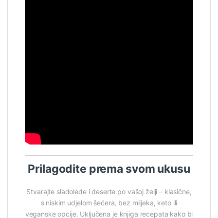
Prilagodite prema svom ukusu
Stvarajte sladolede i deserte po vašoj želji – klasične,
s niskim udjelom šećera, bez mlijeka, keto ili
veganske opcije. Uključena je knjiga recepata kako bi