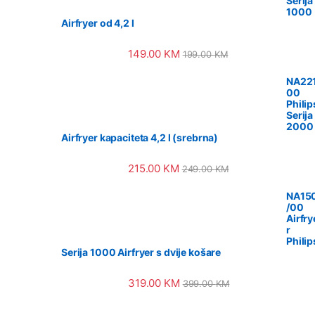
Serija
1000
Airfryer od 4,2 l
149.00
KM
199.00
KM
NA221
00
Philip
Serija
2000
Airfryer kapaciteta 4,2 l (srebrna)
215.00
KM
249.00
KM
NA15
/00
Airfry
r
Philip
Serija 1000 Airfryer s dvije košare
319.00
KM
399.00
KM