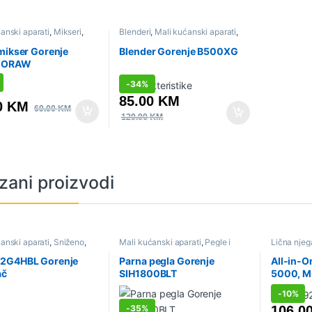
anski aparati
,
Mikseri
,
Blenderi
,
Mali kućanski aparati
,
Sniženo
mikser Gorenje
Blender Gorenje B500XG
0ORAW
-
34%
85.00
KM
0
KM
69.00
KM
129.00
KM
zani proizvodi
anski aparati
,
Sniženo
,
Mali kućanski aparati
,
Pegle i
Lična njeg
i
parne stanice
,
Sniženo
aparati
,
Sn
2G4HBL Gorenje
Parna pegla Gorenje
All-in-O
ač
SIH1800BLT
5000, M
-
10%
106.0
-
35%