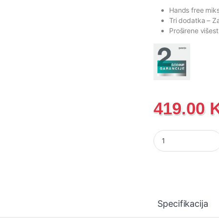
Hands free mik
Tri dodatka
– Z
Proširene višes
419.00
Kuhinjski robot Go
Specifikacija