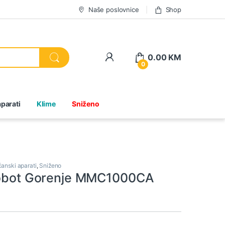
Naše poslovnice
Shop
0.00
KM
0
parati
Klime
Sniženo
ćanski aparati
,
Sniženo
robot Gorenje MMC1000CA