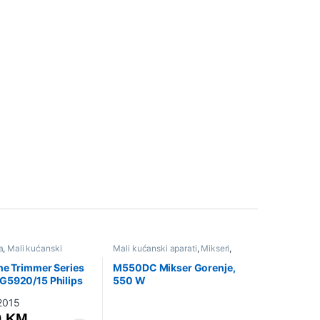
a
,
Mali kućanski
Mali kućanski aparati
,
Mikseri
,
iženo
Sniženo
ne Trimmer Series
M550DC Mikser Gorenje,
G5920/15 Philips
550 W
0
KM