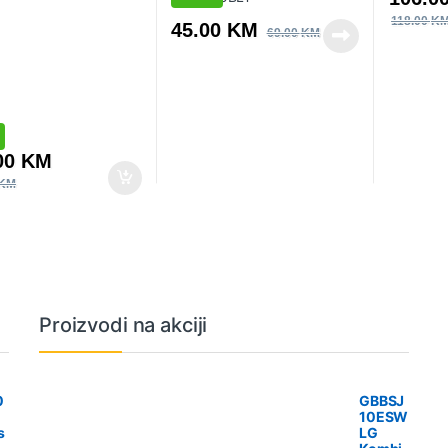
118.00
K
45.00
KM
69.00
KM
00
KM
KM
Proizvodi na akciji
0
GBBSJ
10ESW
s
LG