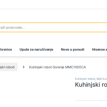
lovnice
Upute za naručivanje
Novo u ponudi
Hisense a
jski roboti
Kuhinjski robot Gorenje MMC1000CA
Kuhinjski roboti
,
Mali ku
Kuhinjski 