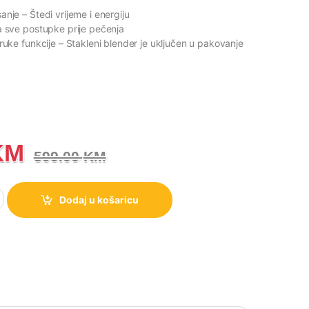
sanje
– Štedi vrijeme i energiju
a sve postupke prije pečenja
truke funkcije
– Stakleni blender je uključen u pakovanje
KM
599.00
KM
renje MMC1000CA količina
Dodaj u košaricu