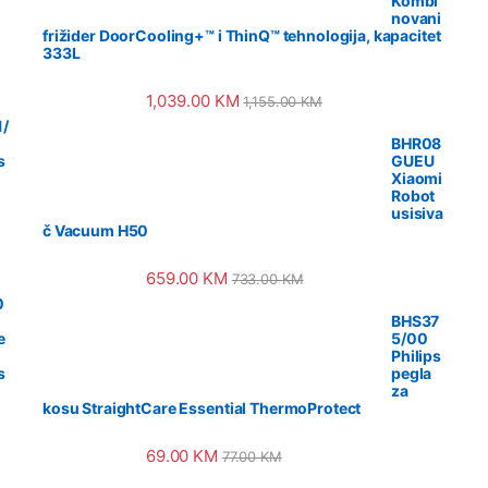
Kombi
novani
frižider DoorCooling+™ i ThinQ™ tehnologija, kapacitet
333L
1,039.00
KM
1,155.00
KM
/
BHR08
s
GUEU
Xiaomi
Robot
usisiva
č Vacuum H50
659.00
KM
733.00
KM
0
BHS37
e
5/00
Philips
s
pegla
za
kosu StraightCare Essential ThermoProtect
69.00
KM
77.00
KM