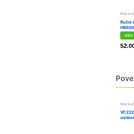
Mali kuć
Sniženo
Ručni 
HB60
-
25%
52.0
Pove
Mali kuć
Usisivač
VC222
usisiv