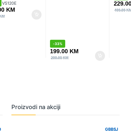
229.0
00
KM
409.00
K
KM
-
33%
199.00
KM
299.00
KM
Proizvodi na akciji
0
GBBSJ