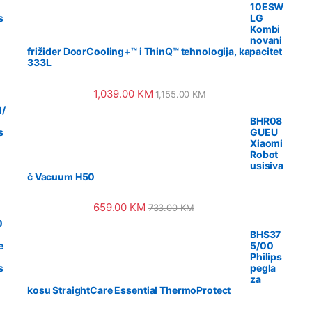
10ESW
s
LG
Kombi
novani
frižider DoorCooling+™ i ThinQ™ tehnologija, kapacitet
333L
1,039.00
KM
1,155.00
KM
/
BHR08
s
GUEU
Xiaomi
Robot
usisiva
č Vacuum H50
659.00
KM
733.00
KM
0
BHS37
e
5/00
Philips
s
pegla
za
kosu StraightCare Essential ThermoProtect