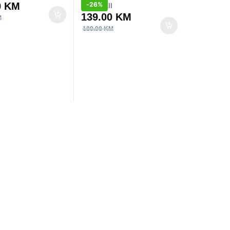
0
KM
-
26%
139.00
KM
M
189.00
KM