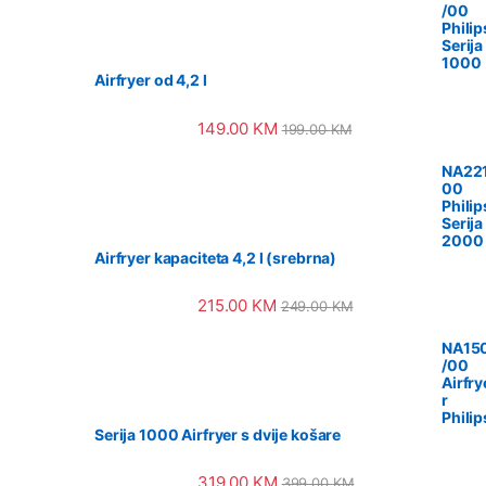
/00
Philip
Serija
1000
Airfryer od 4,2 l
149.00
KM
199.00
KM
NA221
00
Philip
Serija
2000
Airfryer kapaciteta 4,2 l (srebrna)
215.00
KM
249.00
KM
NA15
/00
Airfry
r
Philip
Serija 1000 Airfryer s dvije košare
319.00
KM
399.00
KM