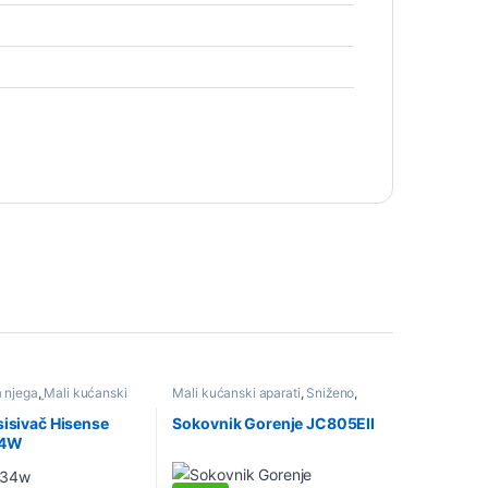
a njega
,
Mali kućanski
Mali kućanski aparati
,
Sniženo
,
iženo
,
Štapni usisivači
Sokovnici i citrusete
sisivač Hisense
Sokovnik Gorenje JC805EII
34W