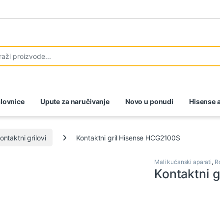
lovnice
Upute za naručivanje
Novo u ponudi
Hisense a
 kontaktni grilovi
Kontaktni gril Hisense HCG2100S
Mali kućanski aparati
,
Ro
Kontaktni 