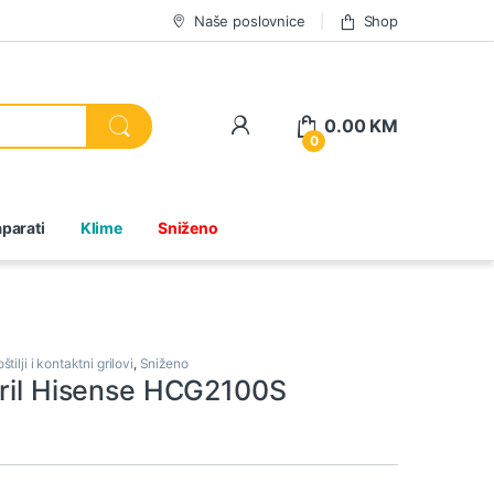
Naše poslovnice
Shop
0.00
KM
0
parati
Klime
Sniženo
štilji i kontaktni grilovi
,
Sniženo
gril Hisense HCG2100S