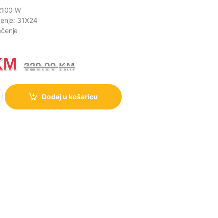
 2100 W
čenje: 31X24
čenje
KM
329.00
KM
nse HCG2100S količina
Dodaj u košaricu