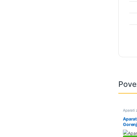
Pove
Aparati 
kućanski
Aparat
Goren