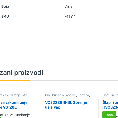
Boja
Crna
SKU
741211
zani proizvodi
za vakumiranje
,
Mali
Mali kućanski aparati
,
Sniženo
,
Dom i ličn
 aparati
,
Sniženo
Usisivači
aparati
,
Sn
 za vakumiranje
VC2222G4HBL Gorenje
Štapni u
je VS120E
usisivač
HVC62
-
44%