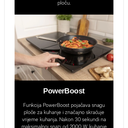
ploču.
PowerBoost
Funkcija PowerBoost pojačava snagu
ploče za kuhanje i značajno skraćuje
vrijeme kuhanja. Nakon 30 sekundi na
maksimalnoj snazi od 2000 W, kuhanje