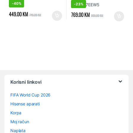
59.5 x 59 cm
-
40%
-
23%
449.00
KM
769.00
KM
749.00
KM
999.00
KM
Vrtuljak robnih marki
Korisni linkovi
FIFA World Cup 2026
Hisense aparati
Korpa
Moj račun
Naplata