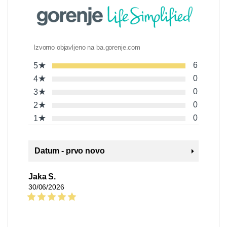
Izvorno objavljeno na ba.gorenje.com
★
6
5
★
0
4
★
0
3
★
0
2
★
0
1
Datum - prvo novo
Jaka S.
30/06/2026