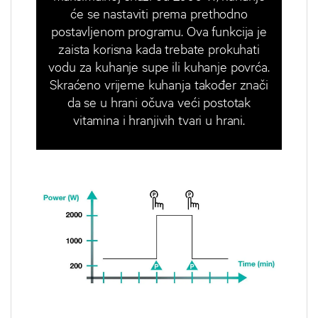
će se nastaviti prema prethodno
postavljenom programu. Ova funkcija je
zaista korisna kada trebate prokuhati
vodu za kuhanje supe ili kuhanje povrća.
Skraćeno vrijeme kuhanja također znači
da se u hrani očuva veći postotak
vitamina i hranjivih tvari u hrani.