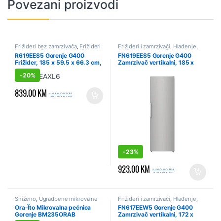
Povezani proizvodi
Frižideri bez zamrzivača
,
Frižideri
Frižideri i zamrzivači
,
Hlađenje
,
i zamrzivači
,
Hlađenje
,
Sniženo
Sniženo
,
Zamrzivači - vertikalni
R619EES5 Gorenje G400
FN619EES5 Gorenje G400
Frižider, 185 x 59.5 x 66.3 cm,
Zamrzivač vertikalni, 185 x
Siva
59.5 x 66.3 cm
-
20%
839.00
KM
1,049.00
KM
-
23%
923.00
KM
1,199.00
KM
Sniženo
,
Ugradbene mikrovalne
Frižideri i zamrzivači
,
Hlađenje
,
pećnice
,
Ugradbeni aparati
Sniženo
,
Zamrzivači - vertikalni
Ora-Ïto Mikrovalna pećnica
FN617EEW5 Gorenje G400
Gorenje BM235ORAB
Zamrzivač vertikalni, 172 x