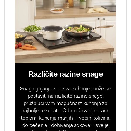
Različite razine snage
Snaga grijanja zone za kuhanje može se
postaviti na različite razine snage,
pružajući vam mogućnost kuhanja za
najbolje rezultate. Od održavanja hrane
toplom, kuhanja manjih ili većih količina,
do pečenja i dobivanja sokova – sve je