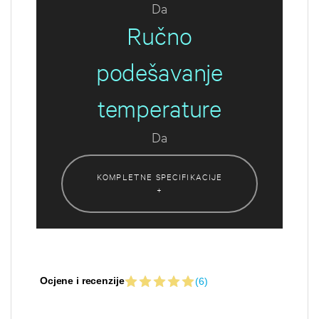
Da
Ručno
podešavanje
temperature
Da
KOMPLETNE SPECIFIKACIJE
+
Ocjene i recenzije
(6)