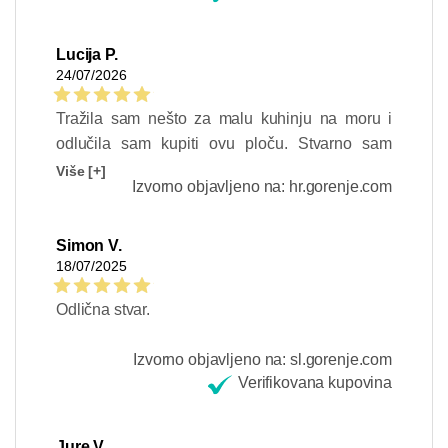
Lucija P.
24/07/2026
Tražila sam nešto za malu kuhinju na moru i
odlučila sam kupiti ovu ploču. Stvarno sam
zadovoljna - jako se jednostavno koristi, odlično
Više [+]
Izvorno objavljeno na: hr.gorenje.com
radi i sve je brzo gotovo. Ploča se sama isključi
nakon što sklonim posuđe tako da sve
preporuke od mene!
Simon V.
18/07/2025
Odlična stvar.
Izvorno objavljeno na: sl.gorenje.com
Verifikovana kupovina
Jure V.