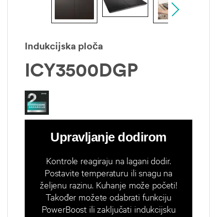
Indukcijska ploča
ICY3500DGP
Upravljanje dodirom
Kontrole reagiraju na lagani dodir.
Postavite temperaturu ili snagu na
željenu razinu. Kuhanje može početi!
Također možete odabrati funkciju
PowerBoost ili zaključati indukcijsku