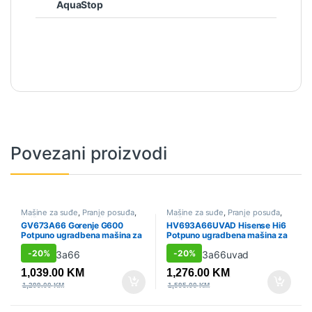
AquaStop
Povezani proizvodi
Mašine za suđe
,
Pranje posuđa
,
Mašine za suđe
,
Pranje posuđa
,
Sniženo
,
Ugradbene širine 60cm
Sniženo
,
Ugradbene širine 60cm
GV673A66 Gorenje G600
HV693A66UVAD Hisense Hi6
Potpuno ugradbena mašina za
Potpuno ugradbena mašina za
suđe Gorenje, 60 cm
suđe, 60 cm
-
20%
-
20%
1,039.00
KM
1,276.00
KM
1,299.00
KM
1,595.00
KM