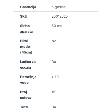
Garancija
5 godina
SKU
20012625
Širina
60 cm
aparata
Plitki
Ne
modeli
(45cm)
Ladica za
Da
escajg
Potrošnja
> 10 l
vode
Broj
16
setova
Total
Da