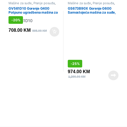
Mašine za suđe
,
Pranje posuđa
,
Mašine za suđe
,
Pranje posuđa
,
Sniženo
,
Ugradbene širine 45cm
Samostojeće širine 60cm
,
GV561D10 Gorenje G400
GS673B90X Gorenje G600
Sniženo
Potpuno ugradbena mašina za
Samostojeća mašina za suđe,
suđe, 45 cm
60 cm
-
20%
708.00
KM
885.00
KM
-
25%
974.00
KM
1,299.00
KM