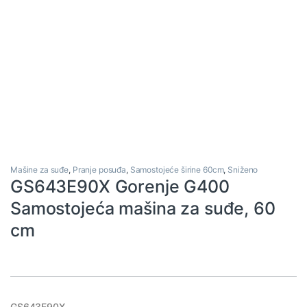
Mašine za suđe
,
Pranje posuđa
,
Samostojeće širine 60cm
,
Sniženo
GS643E90X Gorenje G400
Samostojeća mašina za suđe, 60
cm
GS643E90X