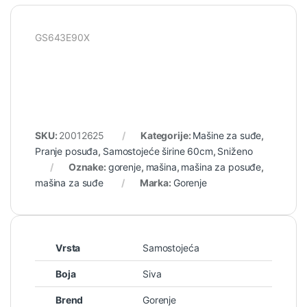
GS643E90X
SKU:
20012625
Kategorije:
Mašine za suđe
,
Pranje posuđa
,
Samostojeće širine 60cm
,
Sniženo
Oznake:
gorenje
,
mašina
,
mašina za posuđe
,
mašina za suđe
Marka:
Gorenje
Vrsta
Samostojeća
Boja
Siva
Brend
Gorenje