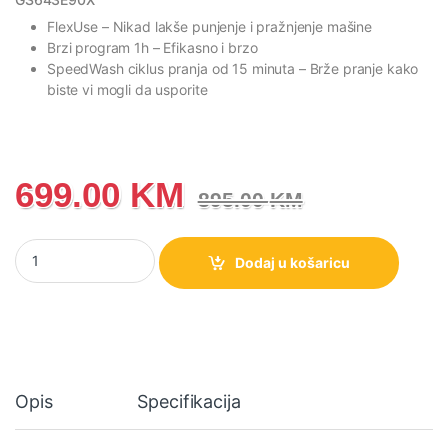
FlexUse
– Nikad lakše punjenje i pražnjenje mašine
Brzi program 1h
– Efikasno i brzo
Speed
Wash ciklus pranja od 15 minuta
– Brže pranje kako
biste vi mogli da usporite
699.00
KM
895.00
KM
GS643E90X Gorenje G400 Samostojeća mašina za suđe, 60 cm k
Dodaj u košaricu
Opis
Specifikacija