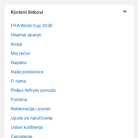
Vrtuljak robnih marki
Korisni linkovi
FIFA World Cup 2026
Hisense aparati
Korpa
Moj račun
Naplata
Naše poslovnice
O nama
Philips Airfryer ponuda
Početna
Reklamacije i povrat
Upute za naručivanje
Uslovi korištenja
Zaposlenje