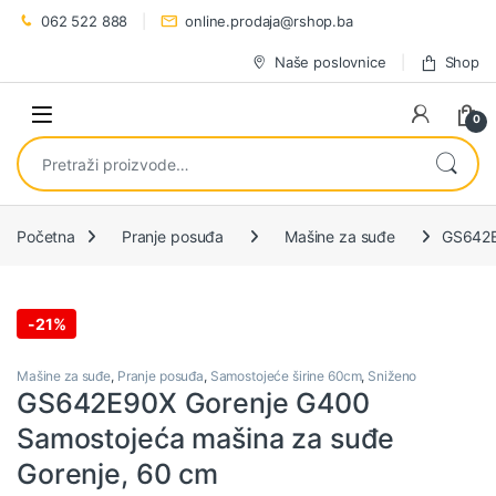
Preskoči na navigaciju
Preskoči na sadržaj
062 522 888
online.prodaja@rshop.ba
Naše poslovnice
Shop
0
Pretraži:
Početna
Pranje posuđa
Mašine za suđe
GS642E
-
21%
Mašine za suđe
,
Pranje posuđa
,
Samostojeće širine 60cm
,
Sniženo
GS642E90X Gorenje G400
Samostojeća mašina za suđe
Gorenje, 60 cm