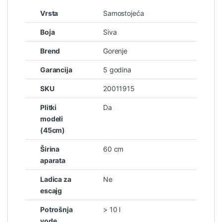
Vrsta
Samostojeća
Boja
Siva
Brend
Gorenje
Garancija
5 godina
SKU
20011915
Plitki
Da
modeli
(45cm)
Širina
60 cm
aparata
Ladica za
Ne
escajg
Potrošnja
> 10 l
vode