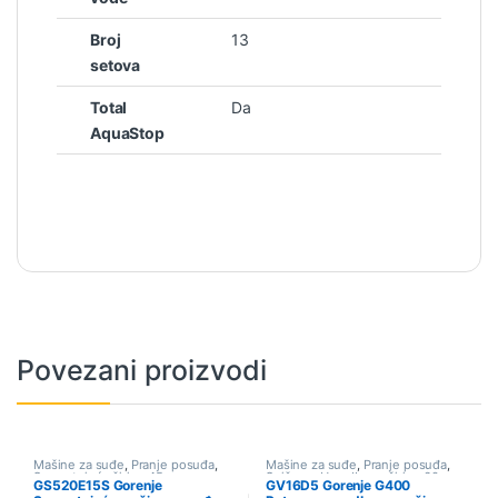
Broj
13
setova
Total
Da
AquaStop
Povezani proizvodi
Mašine za suđe
,
Pranje posuđa
,
Mašine za suđe
,
Pranje posuđa
,
Samostojeće širine 45cm
,
Sniženo
,
Ugradbene širine 60cm
GS520E15S Gorenje
GV16D5 Gorenje G400
Sniženo