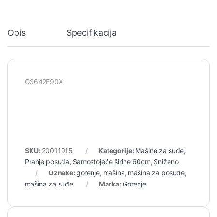
Opis
Specifikacija
GS642E90X
SKU:
20011915
Kategorije:
Mašine za suđe
,
Pranje posuđa
,
Samostojeće širine 60cm
,
Sniženo
Oznake:
gorenje
,
mašina
,
mašina za posuđe
,
mašina za suđe
Marka:
Gorenje