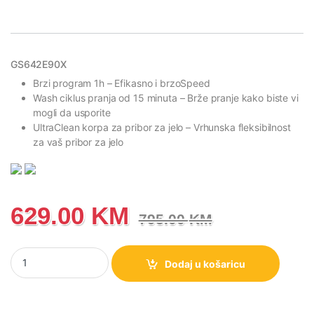
GS642E90X
Brzi program 1h
– Efikasno i brzo
Speed
Wash ciklus pranja od 15 minuta
– Brže pranje kako biste vi
mogli da usporite
UltraClean korpa za pribor za jelo
– Vrhunska fleksibilnost
za vaš pribor za jelo
629.00
KM
795.00
KM
GS642E90X Gorenje G400 Samostojeća mašina za suđe Gorenje,
Dodaj u košaricu