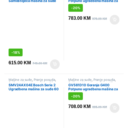
Samostojeća mašina za suđe
Potpuno ugradbena mašina za
Gorenje, 45 cm
suđe Gorenje, 60 cm
-
20%
783.00
KM
979.00
KM
-
18%
615.00
KM
749.00
KM
Mašine za suđe
,
Pranje posuđa
,
Mašine za suđe
,
Pranje posuđa
,
Sniženo
,
Ugradbene širine 60cm
Sniženo
,
Ugradbene širine 45cm
SMV24AX04E Bosch Serie 2
GV561D10 Gorenje G400
Ugradbena mašina za suđe 60
Potpuno ugradbena mašina za
cm
suđe, 45 cm
-
20%
708.00
KM
885.00
KM