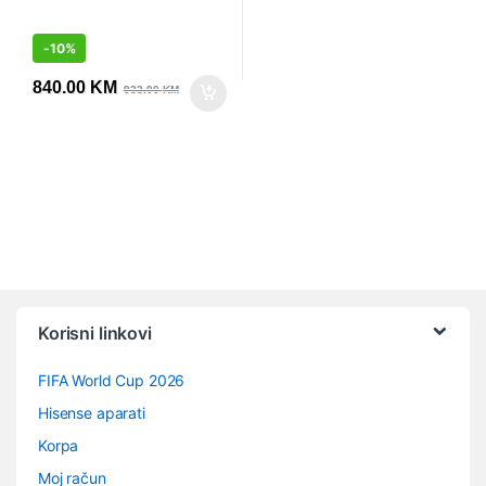
-
10%
840.00
KM
933.00
KM
Vrtuljak robnih marki
Korisni linkovi
FIFA World Cup 2026
Hisense aparati
Korpa
Moj račun