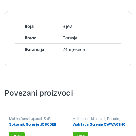
Boja
Bijela
Brend
Gorenje
Garancija
24 mjeseca
Povezani proizvodi
Mali kućanski aparati
,
Sniženo
,
Mali kućanski aparati
,
Posuđe
,
Sokovnici i citrusete
Sniženo
Sokovnik Gorenje JC805EII
Wok tava Gorenje CWWA01HC