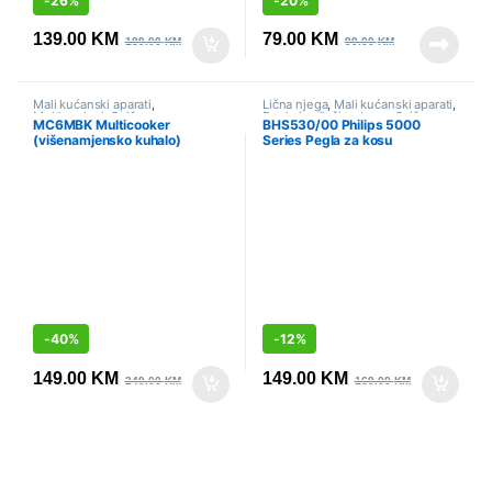
-
26%
-
20%
139.00
KM
79.00
KM
189.00
KM
99.00
KM
Mali kućanski aparati
,
Lična njega
,
Mali kućanski aparati
,
Multicookeri
,
Sniženo
Pegle i uvijači za kosu
,
Sniženo
MC6MBK Multicooker
BHS530/00 Philips 5000
(višenamjensko kuhalo)
Series Pegla za kosu
Gorenje
-
40%
-
12%
149.00
KM
149.00
KM
249.00
KM
169.00
KM