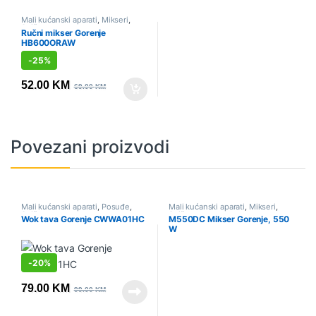
Mali kućanski aparati
,
Mikseri
,
Sniženo
Ručni mikser Gorenje
HB600ORAW
-
25%
52.00
KM
69.00
KM
Povezani proizvodi
Mali kućanski aparati
,
Posuđe
,
Mali kućanski aparati
,
Mikseri
,
Sniženo
Sniženo
Wok tava Gorenje CWWA01HC
M550DC Mikser Gorenje, 550
W
-
20%
79.00
KM
99.00
KM