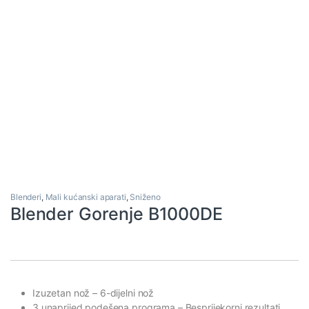
Blenderi
,
Mali kućanski aparati
,
Sniženo
Blender Gorenje B1000DE
Izuzetan nož
– 6-dijelni nož
3 unaprijed podešena programa
– Besprijekorni rezultati