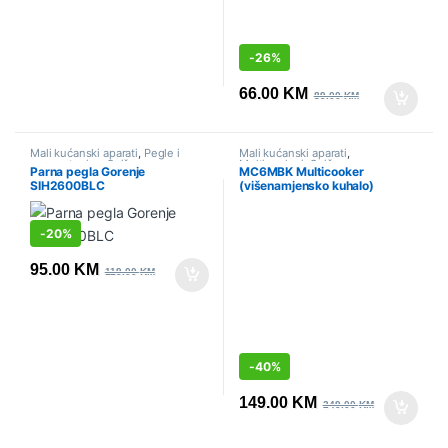
-
26%
66.00
KM
89.00
KM
Mali kućanski aparati
,
Pegle i
Mali kućanski aparati
,
parne stanice
,
Sniženo
Multicookeri
,
Sniženo
Parna pegla Gorenje
MC6MBK Multicooker
SIH2600BLC
(višenamjensko kuhalo)
Gorenje
-
20%
95.00
KM
119.00
KM
-
40%
149.00
KM
249.00
KM