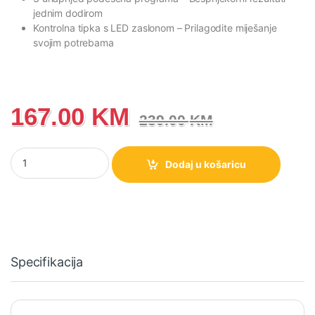
jednim dodirom
Kontrolna tipka s LED zaslonom
– Prilagodite miješanje
svojim potrebama
167.00
KM
239.00
KM
Blender Gorenje B1000DE količina
Dodaj u košaricu
Specifikacija