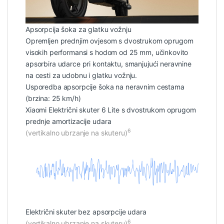
Apsorpcija šoka za glatku vožnju
Opremljen prednjim ovjesom s dvostrukom oprugom
visokih performansi s hodom od 25 mm, učinkovito
apsorbira udarce pri kontaktu, smanjujući neravnine
na cesti za udobnu i glatku vožnju.
Usporedba apsorpcije šoka na neravnim cestama
(brzina: 25 km/h)
Xiaomi Električni skuter 6 Lite s dvostrukom oprugom
prednje amortizacije udara
6
(vertikalno ubrzanje na skuteru)
Električni skuter bez apsorpcije udara
6
(vertikalno ubrzanje na skuteru)