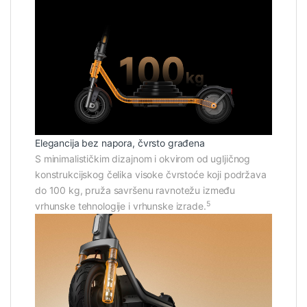
Elegancija bez napora, čvrsto građena
S minimalističkim dizajnom i okvirom od ugljičnog
konstrukcijskog čelika visoke čvrstoće koji podržava
do 100 kg, pruža savršenu ravnotežu između
5
vrhunske tehnologije i vrhunske izrade.