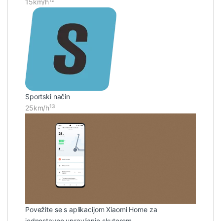
12
15km/h
Sportski način
13
25km/h
Povežite se s aplikacijom Xiaomi Home za
jednostavno upravljanje skuterom