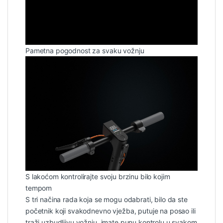
Pametna pogodnost za svaku vožnju
S lakoćom kontrolirajte svoju brzinu bilo kojim
tempom
S tri načina rada koja se mogu odabrati, bilo da ste
početnik koji svakodnevno vježba, putuje na posao ili
traži uzbudljivu vožnju, imate punu kontrolu u svakom