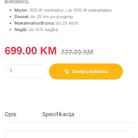
BHR08R6GL
Motor:
300 W minimalno / do 500 W maksimalno
Domet:
do 25 km po punjenju
Maksimalna Brzina:
do 25 km/h
Nagib:
do 15% nagiba
699.00
KM
777.00
KM
BHR08R6GL Xiaomi Električni skuter romobil 6 Lite količina
Dodaj u košaricu
Opis
Specifikacija