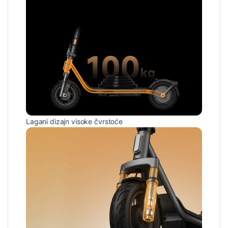
Lagani dizajn visoke čvrstoće