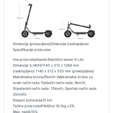
Dimenzije (presavijene)
Dimenzije (rasklopljene)
Specifikacije proizvoda
Ime proizvoda
Xiaomi Električni skuter 6 Lite
Dimenzije (L/W/H)
1140 x 512 x 1264 mm
(rasklopljeno) 1140 x 512 x 555 mm (preklopljeno)
Maksimalna brzina
25km/h (Maksimalna brzina za
svaki način rada: Pješački način rada: 6km/h;
Standardni način rada: 15km/h; Sportski način rada:
25km/h)
Raspon putovanja
25 km
Težina proizvoda
Približno 18,1kg ±3%
Max. nagib
15%