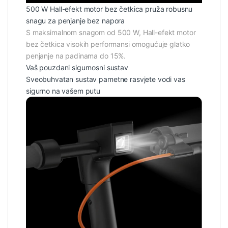
500 W Hall-efekt motor bez četkica pruža robusnu
snagu za penjanje bez napora
S maksimalnom snagom od 500 W, Hall-efekt motor
bez četkica visokih performansi omogućuje glatko
penjanje na padinama do 15%.
Vaš pouzdani sigurnosni sustav
Sveobuhvatan sustav pametne rasvjete vodi vas
sigurno na vašem putu