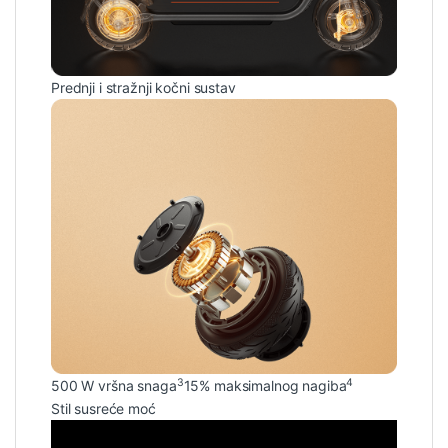
Prednji i stražnji kočni sustav
3
4
500 W vršna snaga
15% maksimalnog nagiba
Stil susreće moć