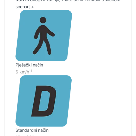
scenariju.
Pješački način
11
6 km/h
Standardni način