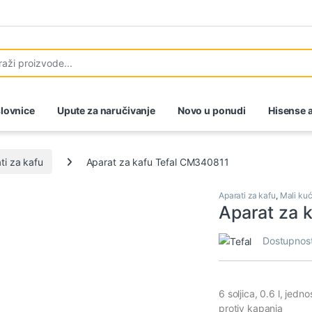
lovnice
Upute za naručivanje
Novo u ponudi
Hisense a
ti za kafu
Aparat za kafu Tefal CM340811
Aparati za kafu
,
Mali kuć
Aparat za 
Dostupnos
6 soljica, 0.6 l, jed
protiv kapanja