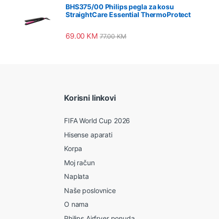
BHS375/00 Philips pegla za kosu
StraightCare Essential ThermoProtect
69.00
KM
77.00
KM
Korisni linkovi
FIFA World Cup 2026
Hisense aparati
Korpa
Moj račun
Naplata
Naše poslovnice
O nama
Philips Airfryer ponuda