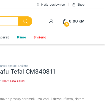
Naše poslovnice
Shop
0.00
KM
0
parati
Klime
Sniženo
anski aparati
,
Sniženo
kafu Tefal CM340811
t:
Nema na zalihi
nostavan pristup spremniku za vodu i drzacu filtera, sistem