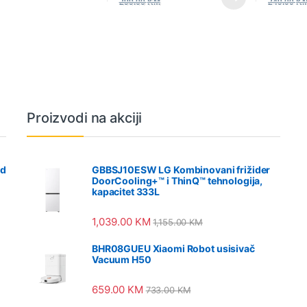
299.00
KM
249.00
K
Proizvodi na akciji
od
GBBSJ10ESW LG Kombinovani frižider
DoorCooling+™ i ThinQ™ tehnologija,
kapacitet 333L
1,039.00
KM
1,155.00
KM
BHR08GUEU Xiaomi Robot usisivač
Vacuum H50
659.00
KM
733.00
KM