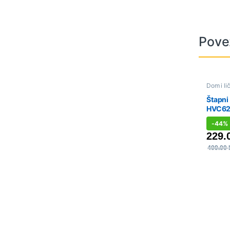
Pove
Dom i li
aparati
,
Štapni
HVC6
-
44%
229.
409.00