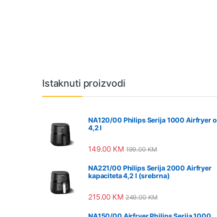
Vrtuljak robnih marki
Istaknuti proizvodi
NA120/00 Philips Serija 1000 Airfryer 
4,2 l
149.00
KM
199.00
KM
NA221/00 Philips Serija 2000 Airfryer
kapaciteta 4,2 l (srebrna)
215.00
KM
249.00
KM
NA150/00 Airfryer Philips Serija 1000