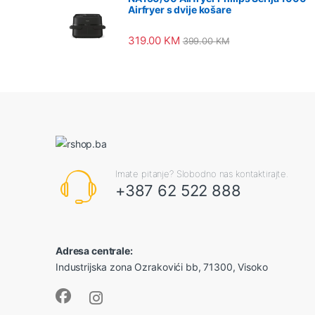
Airfryer s dvije košare
319.00
KM
399.00
KM
Imate pitanje? Slobodno nas kontaktirajte.
+387 62 522 888
Adresa centrale:
Industrijska zona Ozrakovići bb, 71300, Visoko