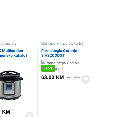
ski aparati
,
Mali kućanski aparati
,
Pegle i
ri
,
Sniženo
parne stanice
,
Sniženo
Multicooker
Parna pegla Gorenje
mjensko kuhalo)
SIH2200DGT
-
20%
63.00
KM
79.00
KM
0
KM