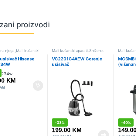
zani proizvodi
čna njega
,
Mali kućanski
Mali kućanski aparati
,
Sniženo
,
Mali kućan
Sniženo
,
Štapni usisivači
Usisivači
Multicooke
 usisivač Hisense
VC2201G4AEW Gorenje
MC6MBK 
234W
usisivač
(višena
Gorenje
00
KM
KM
-
33%
-
40%
199.00
KM
149.0