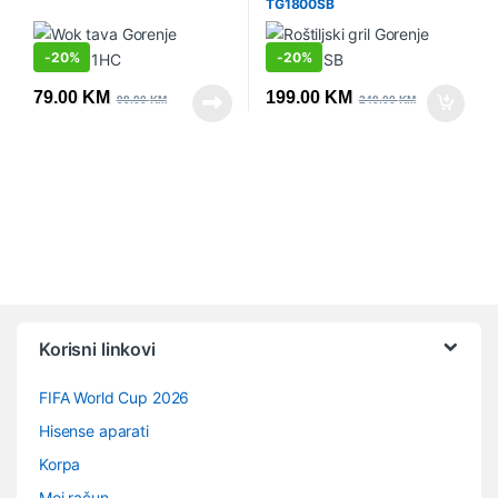
TG1800SB
-
20%
-
20%
79.00
KM
199.00
KM
99.00
KM
249.00
KM
Vrtuljak robnih marki
Korisni linkovi
FIFA World Cup 2026
Hisense aparati
Korpa
Moj račun