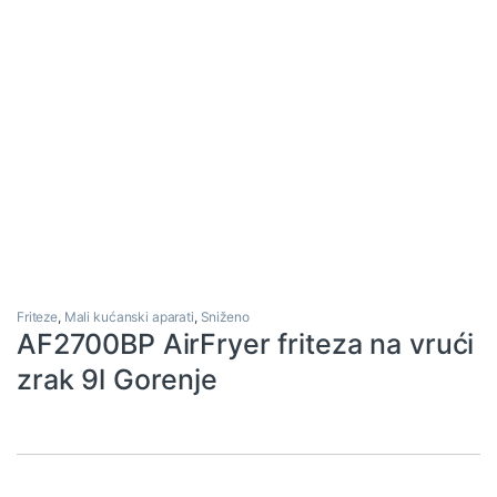
Friteze
,
Mali kućanski aparati
,
Sniženo
AF2700BP AirFryer friteza na vrući
zrak 9l Gorenje