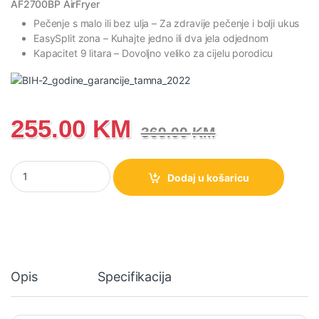
AF2700BP AirFryer
Pečenje s malo ili bez ulja
– Za zdravije pečenje i bolji ukus
EasySplit zona
– Kuhajte jedno ili dva jela odjednom
Kapacitet 9 litara
– Dovoljno veliko za cijelu porodicu
255.00
KM
369.00
KM
AF2700BP AirFryer friteza na vrući zrak 9l Gorenje količina
Dodaj u košaricu
Opis
Specifikacija