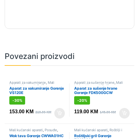
Povezani proizvodi
Aparati za vakumiranje
,
Mali
Aparati za sušenje hrane
,
Mali
kućanski aparati
,
Sniženo
kućanski aparati
,
Sniženo
Aparat za vakumiranje Gorenje
Aparat za sušenje hrane
VS120E
Gorenje FDK500GCW
-
30%
-
20%
153.00
KM
119.00
KM
219.00
KM
149.00
KM
Mali kućanski aparati
,
Posuđe
,
Mali kućanski aparati
,
Roštilji i
Sniženo
kontaktni grilovi
,
Sniženo
Wok tava Gorenje CWWA01HC
Roštiljski gril Gorenje