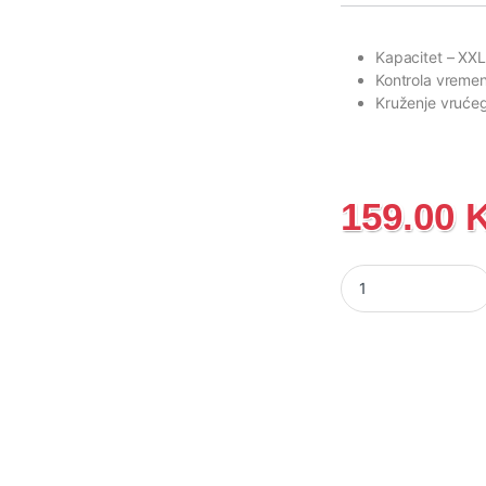
Kapacitet
– XXL
Kontrola vreme
Kruženje vruće
159.00
Friteza na vrući zr