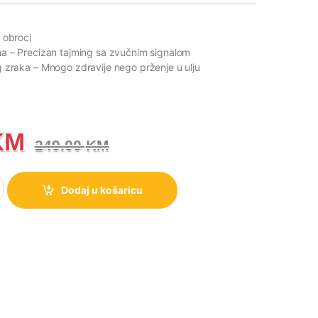
 obroci
na
– Precizan tajming sa zvučnim signalom
g zraka
– Mnogo zdravije nego prženje u ulju
KM
249.00
KM
ak AirFryer Gorenje AF1700DB količina
Dodaj u košaricu