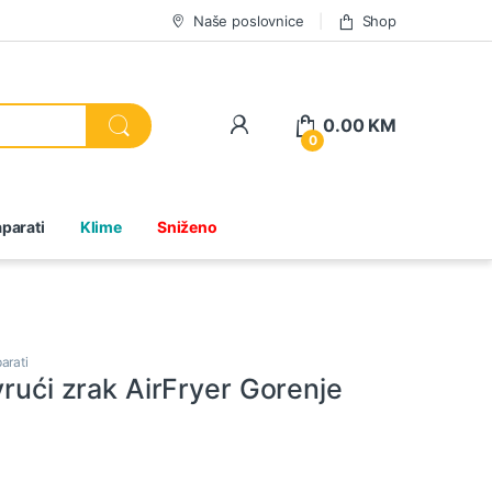
Naše poslovnice
Shop
0.00
KM
0
parati
Klime
Sniženo
arati
vrući zrak AirFryer Gorenje