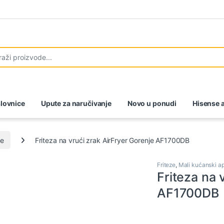
lovnice
Upute za naručivanje
Novo u ponudi
Hisense a
ze
Friteza na vrući zrak AirFryer Gorenje AF1700DB
Friteze
,
Mali kućanski ap
Friteza na 
AF1700DB