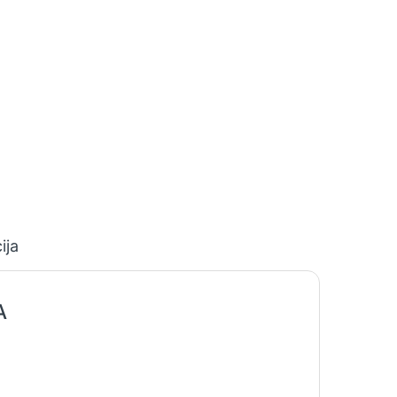
ija
A