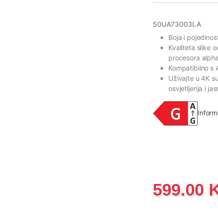
50UA73003LA
Boja i pojedino
Kvaliteta slike 
procesora alph
Kompatibilno s
Uživajte u 4K s
osvjetljenja i ja
Inform
599.00