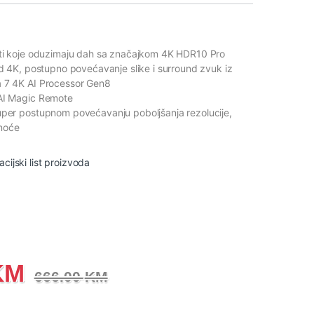
sti koje oduzimaju dah sa značajkom 4K HDR10 Pro
od 4K, postupno povećavanje slike i surround zvuk iz
a 7 4K AI Processor Gen8
 AI Magic Remote
uper postupnom povećavanju poboljšanja rezolucije,
snoće
acijski list proizvoda
KM
666.00
KM