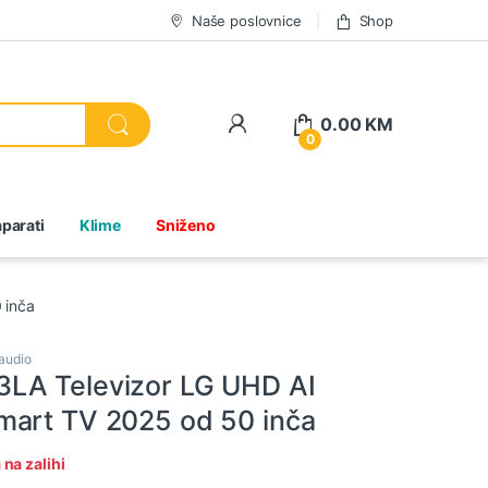
Naše poslovnice
Shop
0.00
KM
0
parati
Klime
Sniženo
 inča
 audio
LA Televizor LG UHD AI
art TV 2025 od 50 inča
na zalihi