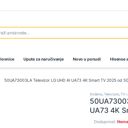
lovnice
Upute za naručivanje
Novo u ponudi
Hisense a
50UA73003LA Televizor LG UHD AI UA73 4K Smart TV 2025 od 50
Sniženo
,
Televizori
,
TV i
50UA73003
UA73 4K Sm
Dostupnost:
Nema 