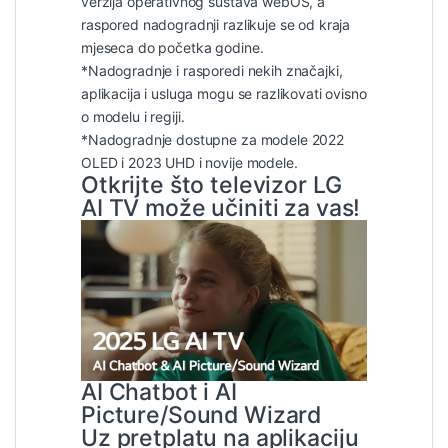
verzija operativnog sustava webOS, a
raspored nadogradnji razlikuje se od kraja
mjeseca do početka godine.
*Nadogradnje i rasporedi nekih značajki,
aplikacija i usluga mogu se razlikovati ovisno
o modelu i regiji.
*Nadogradnje dostupne za modele 2022
OLED i 2023 UHD i novije modele.
Otkrijte što televizor LG
AI TV može učiniti za vas!
AI Chatbot i AI
Picture/Sound Wizard
Uz pretplatu na aplikaciju