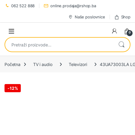
Preskoči na navigaciju
Preskoči na sadržaj
062 522 888
online.prodaja@rshop.ba
Naše poslovnice
Shop
0
Pretraži:
Početna
TV i audio
Televizori
43UA73003LA LG 
-
12%