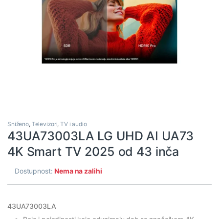
Sniženo
,
Televizori
,
TV i audio
43UA73003LA LG UHD AI UA73
4K Smart TV 2025 od 43 inča
Dostupnost:
Nema na zalihi
43UA73003LA