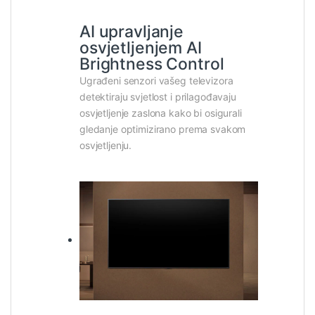
AI upravljanje
osvjetljenjem AI
Brightness Control
Ugrađeni senzori vašeg televizora
detektiraju svjetlost i prilagođavaju
osvjetljenje zaslona kako bi osigurali
gledanje optimizirano prema svakom
osvjetljenju.