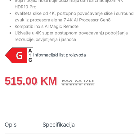
Boja i pojedinosti koje oduzimaju dah sa značajkom 4K
HDR10 Pro
Kvaliteta slike od 4K, postupno povećavanje slike i surround
zvuk iz procesora alpha 7 4K AI Processor Gen8
Kompatibilno s AI Magic Remote
Uživajte u 4K super postupnom povećavanju poboljšanja
rezolucije, osvjetljenja i jasnoće
Informacijski list proizvoda
515.00
KM
588.00
KM
Opis
Specifikacija