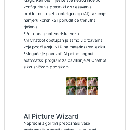
Magic Remote i riješite sve nedoumice od
konfiguriranja postavki do rješavanja
problema. Umjetna inteligencija (AI) razumije
namjeru korisnika i ponudit će trenutna
rješenja.
*Potrebna je internetska veza.
*AI Chatbot dostupan je samo u državama
koje podržavaju NLP na materinskom jeziku.
*Moguće je povezati AI potpomognut
automatski program za čavrljanje AI Chatbot
s korisničkom podrškom.
AI Picture Wizard
Napredni algoritmi prepoznaju vaše
preferencije pretraživanjem 1,6 milijardi