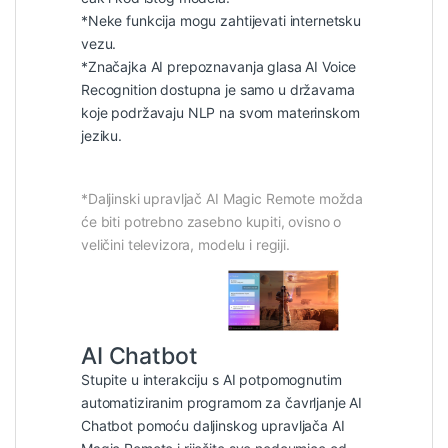
*Neke funkcija mogu zahtijevati internetsku
vezu.
*Značajka AI prepoznavanja glasa AI Voice
Recognition dostupna je samo u državama
koje podržavaju NLP na svom materinskom
jeziku.
*Daljinski upravljač AI Magic Remote možda
će biti potrebno zasebno kupiti, ovisno o
veličini televizora, modelu i regiji.
AI Chatbot
Stupite u interakciju s AI potpomognutim
automatiziranim programom za čavrljanje AI
Chatbot pomoću daljinskog upravljača AI