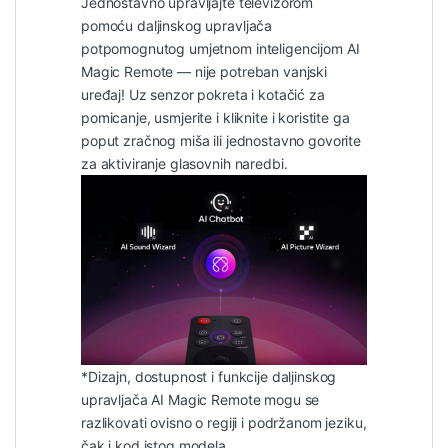
Jednostavno upravljajte televizorom
pomoću daljinskog upravljača
potpomognutog umjetnom inteligencijom AI
Magic Remote — nije potreban vanjski
uređaj! Uz senzor pokreta i kotačić za
pomicanje, usmjerite i kliknite i koristite ga
poput zračnog miša ili jednostavno govorite
za aktiviranje glasovnih naredbi.
*Dizajn, dostupnost i funkcije daljinskog
upravljača AI Magic Remote mogu se
razlikovati ovisno o regiji i podržanom jeziku,
čak i kod istog modela.