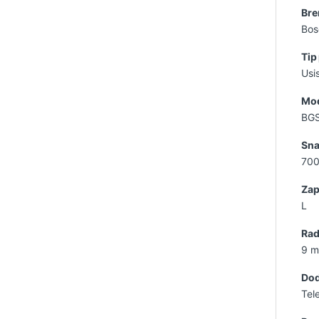
Bre
Bos
Tip
Usi
Mod
BG
Sn
70
Zap
L
Rad
9 m
Dod
Tel