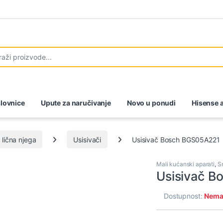
lovnice
Upute za naručivanje
Novo u ponudi
Hisense a
 lična njega
Usisivači
Usisivač Bosch BGS05A221
Mali kućanski aparati
,
S
Usisivač 
Dostupnost:
Nema 