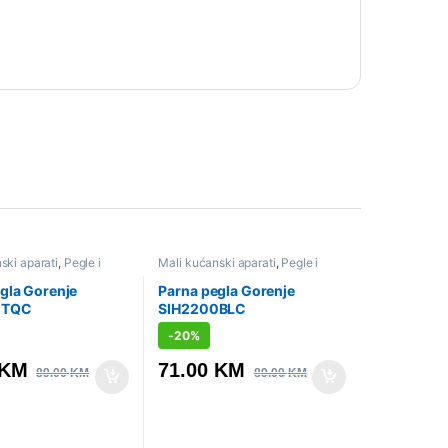
ski aparati
,
Pegle i
Mali kućanski aparati
,
Pegle i
ice
,
Sniženo
parne stanice
,
Sniženo
gla Gorenje
Parna pegla Gorenje
0TQC
SIH2200BLC
-
20%
KM
71.00
KM
89.00
KM
89.00
KM