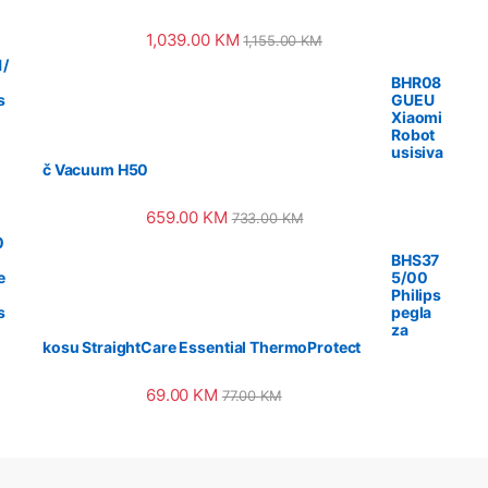
1,039.00
KM
1,155.00
KM
/
BHR08
s
GUEU
Xiaomi
Robot
usisiva
č Vacuum H50
659.00
KM
733.00
KM
0
BHS37
e
5/00
Philips
s
pegla
za
kosu StraightCare Essential ThermoProtect
69.00
KM
77.00
KM