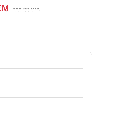
KM
269.00
KM