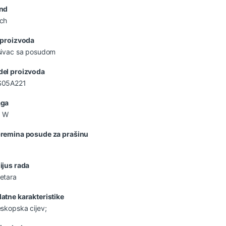
nd
ch
 proizvoda
sivac sa posudom
el proizvoda
S05A221
aga
0 W
remina posude za prašinu
ijus rada
etara
atne karakteristike
eskopska cijev;