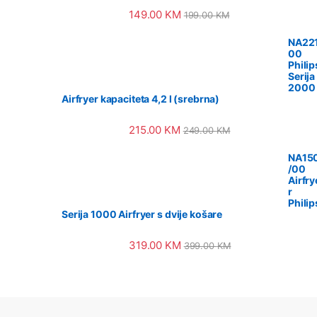
149.00
KM
199.00
KM
NA221
00
Philip
Serija
2000
Airfryer kapaciteta 4,2 l (srebrna)
215.00
KM
249.00
KM
NA15
/00
Airfry
r
Philip
Serija 1000 Airfryer s dvije košare
319.00
KM
399.00
KM