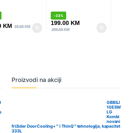
-
33%
199.00
KM
0
KM
89.00
KM
299.00
KM
Proizvodi na akciji
0
GBBSJ
10ESW
s
LG
Kombi
novani
frižider DoorCooling+™ i ThinQ™ tehnologija, kapacitet
333L