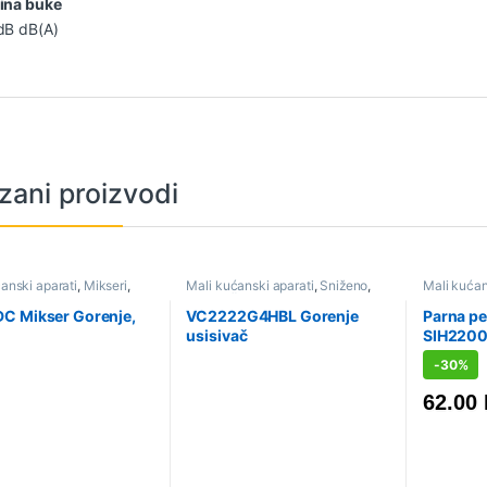
ina buke
dB dB(A)
zani proizvodi
anski aparati
,
Mikseri
,
Mali kućanski aparati
,
Sniženo
,
Mali kućan
Usisivači
parne stan
C Mikser Gorenje,
VC2222G4HBL Gorenje
Parna pe
usisivač
SIH220
-
30%
62.00