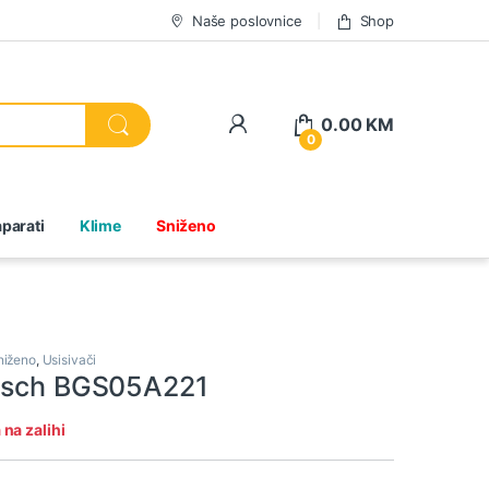
Naše poslovnice
Shop
0.00
KM
0
parati
Klime
Sniženo
niženo
,
Usisivači
Bosch BGS05A221
na zalihi