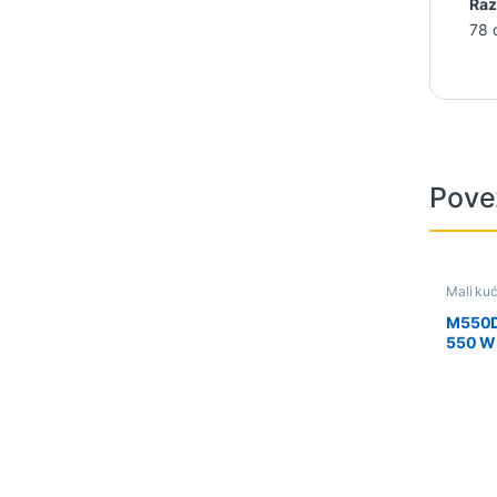
Raz
78 
Pove
Mali kuć
Sniženo
M550D
550 W