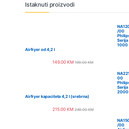
Vrtuljak robnih marki
Istaknuti proizvodi
NA12
/00
Philip
Serija
1000
Airfryer od 4,2 l
149.00
KM
199.00
KM
NA221
00
Philip
Serija
2000
Airfryer kapaciteta 4,2 l (srebrna)
215.00
KM
249.00
KM
NA15
/00