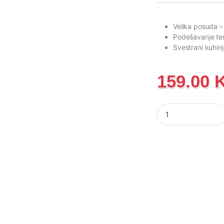
Velika posuda
–
Podešavanje t
Svestrani kuhin
159.00
Friteza na vrući zra