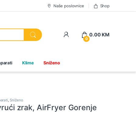
Naše poslovnice
Shop
0.00
KM
0
parati
Klime
Sniženo
arati
,
Sniženo
vrući zrak, AirFryer Gorenje