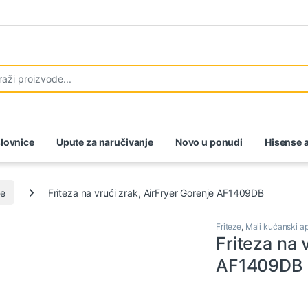
lovnice
Upute za naručivanje
Novo u ponudi
Hisense a
ze
Friteza na vrući zrak, AirFryer Gorenje AF1409DB
Friteze
,
Mali kućanski ap
Friteza na 
AF1409DB