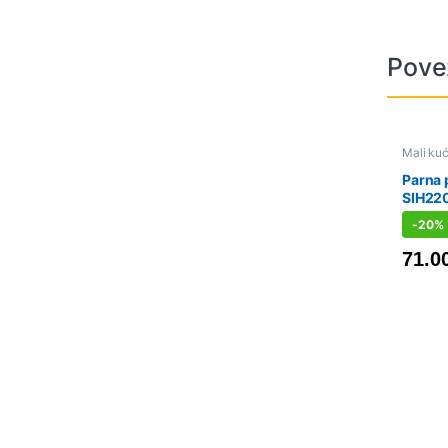
Pove
Mali kuć
parne st
Parna 
SIH22
-
20%
71.0