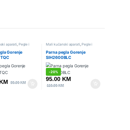
ski aparati
,
Pegle i
Mali kućanski aparati
,
Pegle i
ice
,
Sniženo
parne stanice
,
Sniženo
gla Gorenje
Parna pegla Gorenje
0TQC
SIH2600BLC
-
20%
95.00
KM
KM
89.00
KM
119.00
KM