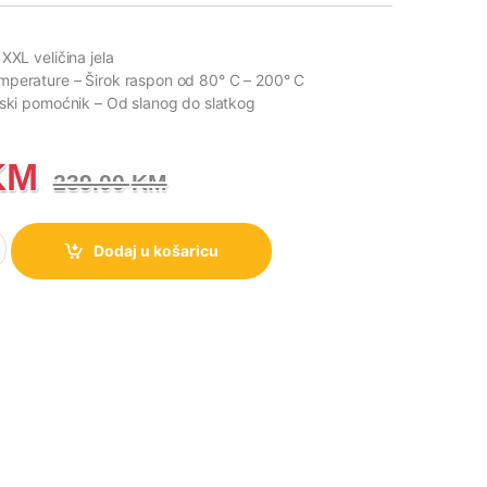
 XXL veličina jela
emperature
– Širok raspon od 80° C – 200° C
jski pomoćnik
– Od slanog do slatkog
KM
239.00
KM
k, AirFryer Gorenje AF1409DB količina
Dodaj u košaricu