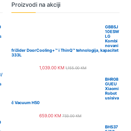
Proizvodi na akciji
0
GBBSJ
10ESW
s
LG
Kombi
novani
frižider DoorCooling+™ i ThinQ™ tehnologija, kapacitet
333L
1,039.00
KM
1,155.00
KM
/
BHR08
s
GUEU
Xiaomi
Robot
usisiva
č Vacuum H50
659.00
KM
733.00
KM
0
BHS37