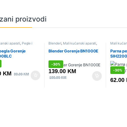
zani proizvodi
anski aparati
,
Pegle i
Blenderi
,
Mali kućanski aparati
,
Mali kućan
anice
,
Sniženo
Sniženo
parne stan
pegla Gorenje
Blender Gorenje BN1000E
Parna pe
00BLC
SIH220
-
30%
139.00
KM
-
30%
0
KM
89.00
KM
199.00
KM
62.00