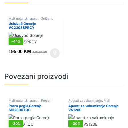
Mali kućanski aparati
,
Sniženo
,
Usisivači
Usisivač Gorenje
VC2303SPRCY
-
44%
195.00
KM
349.00
KM
Povezani proizvodi
Mali kućanski aparati
,
Pegle i
Aparati za vakumiranje
,
Mali
parne stanice
kućanski aparati
,
Sniženo
Parna pegla Gorenje
Aparat za vakumiranje Gorenje
SIH2800TQC
VS120E
-
20%
-
30%