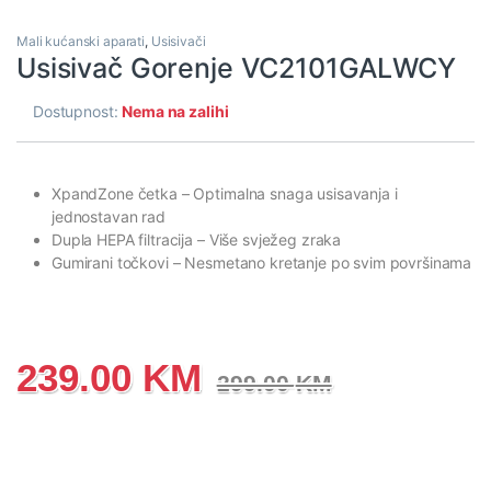
Mali kućanski aparati
,
Usisivači
Usisivač Gorenje VC2101GALWCY
Dostupnost:
Nema na zalihi
XpandZone četka
– Optimalna snaga usisavanja i
jednostavan rad
Dupla HEPA filtracija
– Više svježeg zraka
Gumirani točkovi
– Nesmetano kretanje po svim površinama
239.00
KM
299.00
KM