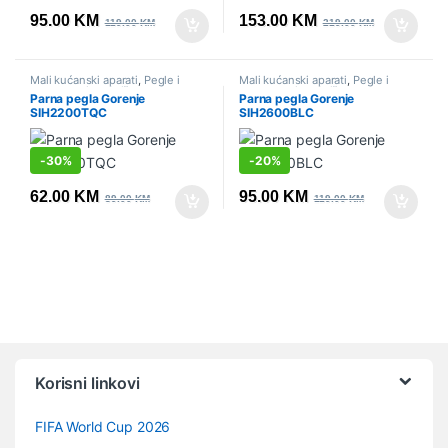
95.00
KM
153.00
KM
119.00
KM
219.00
KM
Mali kućanski aparati
,
Pegle i
Mali kućanski aparati
,
Pegle i
parne stanice
,
Sniženo
parne stanice
,
Sniženo
Parna pegla Gorenje
Parna pegla Gorenje
SIH2200TQC
SIH2600BLC
-
30%
-
20%
62.00
KM
95.00
KM
89.00
KM
119.00
KM
Vrtuljak robnih marki
Korisni linkovi
FIFA World Cup 2026