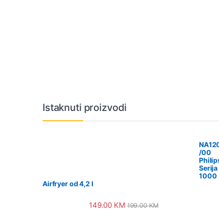
Vrtuljak robnih marki
Istaknuti proizvodi
NA12
/00
Philip
Serija
1000
Airfryer od 4,2 l
149.00
KM
199.00
KM