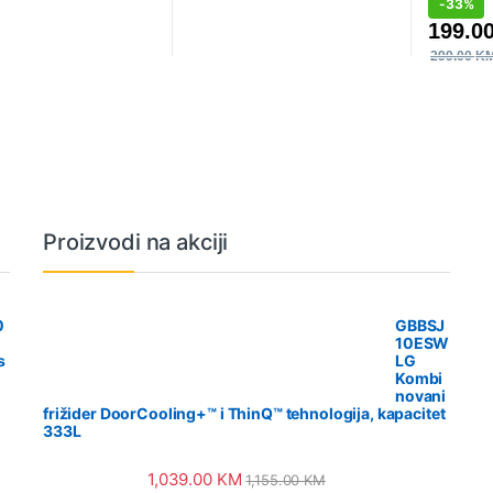
-
33%
199.0
299.00
K
Proizvodi na akciji
0
GBBSJ
10ESW
s
LG
Kombi
novani
frižider DoorCooling+™ i ThinQ™ tehnologija, kapacitet
333L
1,039.00
KM
1,155.00
KM