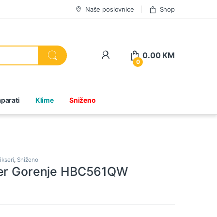
Naše poslovnice
Shop
0.00
KM
0
parati
Klime
Sniženo
ikseri
,
Sniženo
ser Gorenje HBC561QW