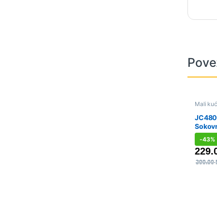
Pove
Mali kuć
Sokovnic
JC480
Sokov
-
43%
229.
399.00