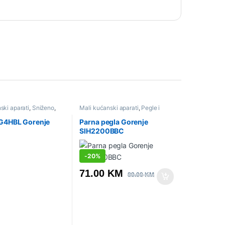
ski aparati
,
Sniženo
,
Mali kućanski aparati
,
Pegle i
parne stanice
,
Sniženo
4HBL Gorenje
Parna pegla Gorenje
SIH2200BBC
-
20%
71.00
KM
89.00
KM