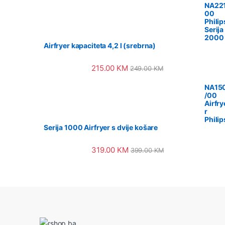
NA221
00
Philip
Serija
2000
Airfryer kapaciteta 4,2 l (srebrna)
215.00
KM
249.00
KM
NA15
/00
Airfry
r
Philip
Serija 1000 Airfryer s dvije košare
319.00
KM
399.00
KM