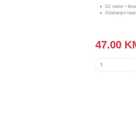
DC motor
– Eko
Odstranjivi nas
47.00
K
Ručni mikser Goren