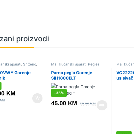
zani proizvodi
anski aparati
,
Sniženo
,
Mali kućanski aparati
,
Pegle i
Mali kućan
i i citrusete
parne stanice
,
Sniženo
Usisivači
0VWY Gorenje
Parna pegla Gorenje
VC2222G
nik
SIH1800BLT
usisivač
00
KM
-
35%
KM
45.00
KM
69.00
KM