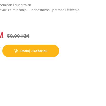
nomičan i dugotrajan
tavak za miješanje
– Jednostavna upotreba i čišćenje
M
59.00
KM
je HBC561QW količina
Dodaj u košaricu