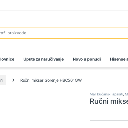
lovnice
Upute za naručivanje
Novo u ponudi
Hisense a
ri
Ručni mikser Gorenje HBC561QW
Mali kućanski aparati
,
M
Ručni mik