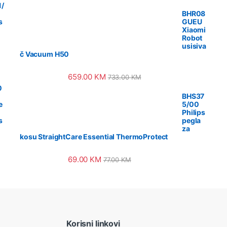
/
BHR08
s
GUEU
Xiaomi
Robot
usisiva
č Vacuum H50
659.00
KM
733.00
KM
0
BHS37
e
5/00
Philips
s
pegla
za
kosu StraightCare Essential ThermoProtect
69.00
KM
77.00
KM
Korisni linkovi